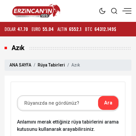
DOLAR
47.70
EURO
55.04
ALTIN
6552.1
BTC
64312.149$
Azık
ANA SAYFA
Rüya Tabirleri
Azık
Anlamını merak ettiğiniz rüya tabirlerini arama
kutusunu kullanarak arayabilirsiniz.