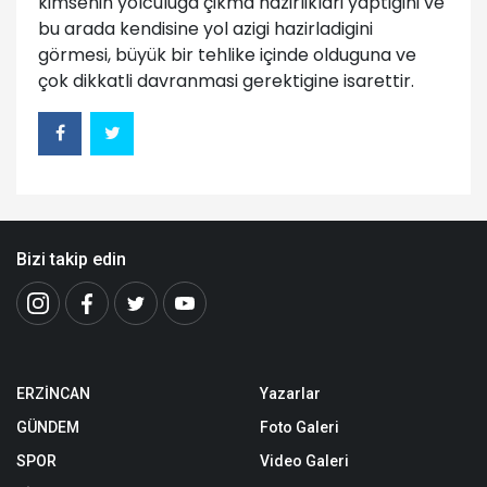
kimsenin yolculuga çikma hazirliklari yaptigini ve
bu arada kendisine yol azigi hazirladigini
görmesi, büyük bir tehlike içinde olduguna ve
çok dikkatli davranmasi gerektigine isarettir.
Bizi takip edin
ERZİNCAN
Yazarlar
GÜNDEM
Foto Galeri
SPOR
Video Galeri