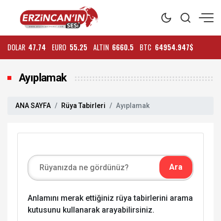
DOLAR
47.74
EURO
55.25
ALTIN
6660.5
BTC
64954.947$
Ayıplamak
ANA SAYFA
Rüya Tabirleri
Ayıplamak
Anlamını merak ettiğiniz rüya tabirlerini arama
kutusunu kullanarak arayabilirsiniz.