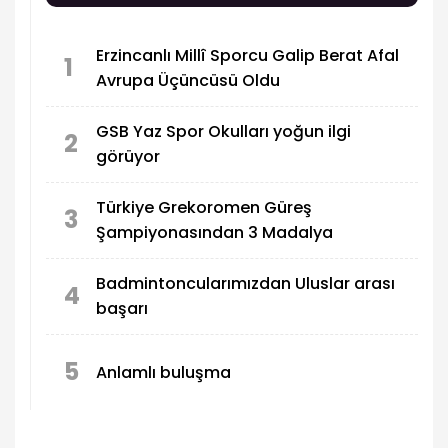
Erzincanlı Millî Sporcu Galip Berat Afal
1
Avrupa Üçüncüsü Oldu
GSB Yaz Spor Okulları yoğun ilgi
2
görüyor
Türkiye Grekoromen Güreş
3
Şampiyonasından 3 Madalya
Badmintoncularımızdan Uluslar arası
4
başarı
5
Anlamlı buluşma