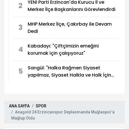
YENİ Parti Erzincan'da Kurucu İl ve
2
Merkez İlçe Başkanlarını Görevlendirdi
MHP Merkez İlçe, Çakırbay ile Devam
3
Dedi
Kabadayı: "Çiftçimizin emeğini
4
korumak için çalışıyoruz"
Sarıgül: "Halka Rağmen Siyaset
5
yapılmaz, Siyaset Halkla ve Halk İçin
yapılır"
ANA SAYFA
SPOR
Anagold 24 Erzincanspor Deplasmanda Muğlaspor’a
Mağlup Oldu