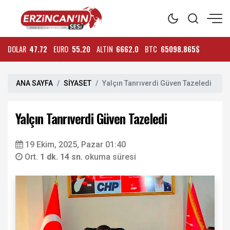
DOLAR
47.72
EURO
55.20
ALTIN
6662.0
BTC
65098.865$
ANA SAYFA
SİYASET
Yalçın Tanrıverdi Güven Tazeledi
Yalçın Tanrıverdi Güven Tazeledi
19 Ekim, 2025, Pazar 01:40
Ort.
1 dk. 14 sn.
okuma süresi