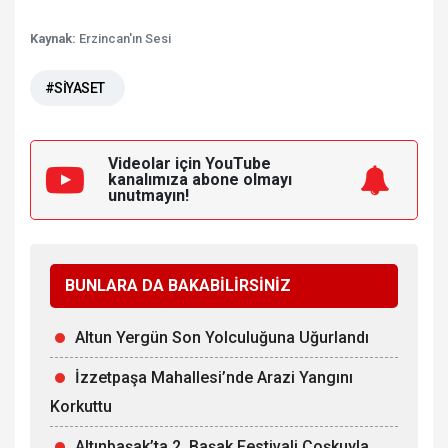
Kaynak:
Erzincan'ın Sesi
#SİYASET
Videolar için YouTube
kanalımıza
abone olmayı
unutmayın!
BUNLARA DA BAKABİLİRSİNİZ
Altun Yergün Son Yolculuğuna Uğurlandı
İzzetpaşa Mahallesi’nde Arazi Yangını
Korkuttu
Altınbaşak’ta 2. Başak Festivali Coşkuyla