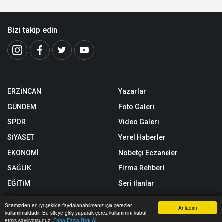
Bizi takip edin
ERZİNCAN
Yazarlar
GÜNDEM
Foto Galeri
SPOR
Video Galeri
SİYASET
Yerel Haberler
EKONOMİ
Nöbetçi Eczaneler
SAĞLIK
Firma Rehberi
EĞİTİM
Seri İlanlar
ÖZEL HABER
Sitemizden en iyi şekilde faydalanabilmeniz için çerezler
Anladım
kullanılmaktadır. Bu siteye giriş yaparak çerez kullanımını kabul
SİZİNLE BAŞBAŞA
Anasayfa
Yazarlar
Haber Ara
İhbar Hattı
Menu
etmiş sayılıyorsunuz.
Daha Fazla Bilgi Al