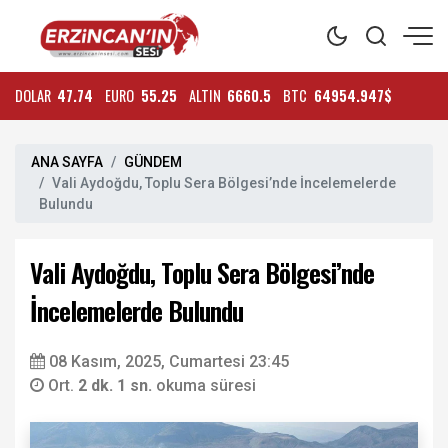
DOLAR
47.74
EURO
55.25
ALTIN
6660.5
BTC
64954.947$
ANA SAYFA
GÜNDEM
Vali Aydoğdu, Toplu Sera Bölgesi’nde İncelemelerde
Bulundu
Vali Aydoğdu, Toplu Sera Bölgesi’nde
İncelemelerde Bulundu
08 Kasım, 2025, Cumartesi 23:45
Ort.
2 dk. 1 sn.
okuma süresi