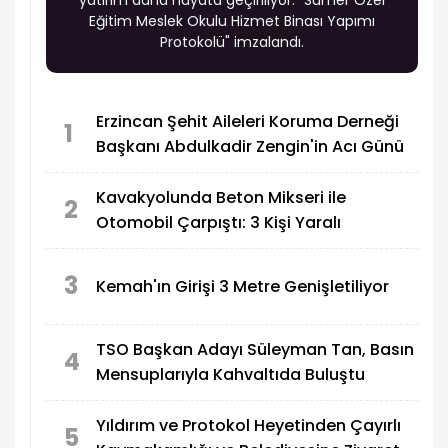
Eğitim Meslek Okulu Hizmet Binası Yapımı
Protokolü" imzalandı.
Erzincan Şehit Aileleri Koruma Derneği
1
Başkanı Abdulkadir Zengin'in Acı Günü
Kavakyolunda Beton Mikseri ile
2
Otomobil Çarpıştı: 3 Kişi Yaralı
3
Kemah'ın Girişi 3 Metre Genişletiliyor
TSO Başkan Adayı Süleyman Tan, Basın
4
Mensuplarıyla Kahvaltıda Buluştu
Yıldırım ve Protokol Heyetinden Çayırlı
5