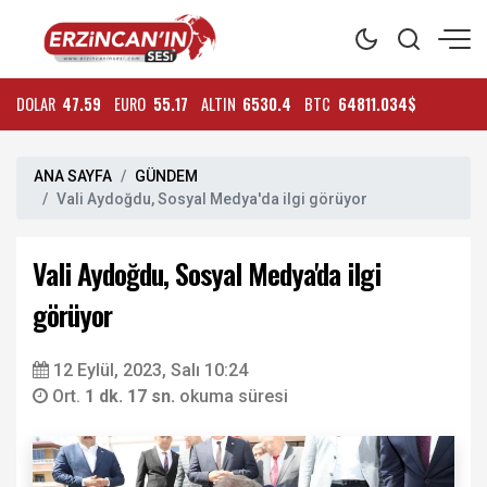
DOLAR
47.59
EURO
55.17
ALTIN
6530.4
BTC
64811.034$
ANA SAYFA
GÜNDEM
Vali Aydoğdu, Sosyal Medya'da ilgi görüyor
Vali Aydoğdu, Sosyal Medya'da ilgi
görüyor
12 Eylül, 2023, Salı 10:24
Ort.
1 dk. 17 sn.
okuma süresi