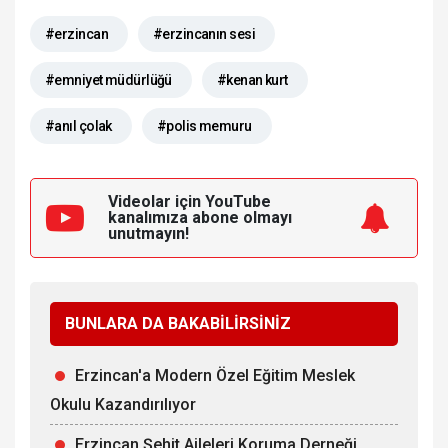
#erzincan
#erzincanın sesi
#emniyet müdürlüğü
#kenan kurt
#anıl çolak
#polis memuru
Videolar için YouTube
kanalımıza
abone olmayı
unutmayın!
BUNLARA DA BAKABİLİRSİNİZ
Erzincan'a Modern Özel Eğitim Meslek
Okulu Kazandırılıyor
Erzincan Şehit Aileleri Koruma Derneği