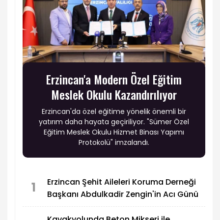
Erzincan'a Modern Özel Eğitim
Meslek Okulu Kazandırılıyor
Erzincan'da özel eğitime yönelik önemli bir
yatırım daha hayata geçiriliyor. "Sümer Özel
Eğitim Meslek Okulu Hizmet Binası Yapımı
Protokolü" imzalandı.
Erzincan Şehit Aileleri Koruma Derneği
1
Başkanı Abdulkadir Zengin'in Acı Günü
Kavakyolunda Beton Mikseri ile