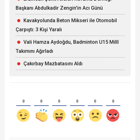
Başkanı Abdulkadir Zengin'in Acı Günü
Kavakyolunda Beton Mikseri ile Otomobil
Çarpıştı: 3 Kişi Yaralı
Vali Hamza Aydoğdu, Badminton U15 Millî
Takımını Ağırladı
Çakırbay Mazbatasını Aldı
0
0
0
0
0
0