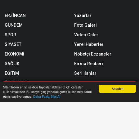
ERZİNCAN
Yazarlar
GÜNDEM
Foto Galeri
SPOR
Video Galeri
SİYASET
Yerel Haberler
EKONOMİ
Nöbetçi Eczaneler
SAĞLIK
Firma Rehberi
EĞİTİM
Seri İlanlar
ÖZEL HABER
Sitemizden en iyi şekilde faydalanabilmeniz için çerezler
Anladım
kullanılmaktadır. Bu siteye giriş yaparak çerez kullanımını kabul
SİZİNLE BAŞBAŞA
Anasayfa
Yazarlar
Haber Ara
İhbar Hattı
Menu
etmiş sayılıyorsunuz.
Daha Fazla Bilgi Al
Röportajlar
Künye
Biyografiler
Gizlilik Politikası
Astroloji
RSS
Rüya Tabirleri
Sitemap