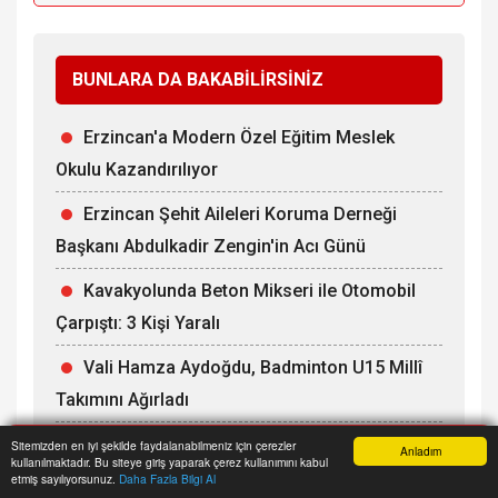
BUNLARA DA BAKABİLİRSİNİZ
Erzincan'a Modern Özel Eğitim Meslek
Okulu Kazandırılıyor
Erzincan Şehit Aileleri Koruma Derneği
Başkanı Abdulkadir Zengin'in Acı Günü
Kavakyolunda Beton Mikseri ile Otomobil
Çarpıştı: 3 Kişi Yaralı
Vali Hamza Aydoğdu, Badminton U15 Millî
Takımını Ağırladı
Çakırbay Mazbatasını Aldı
Sitemizden en iyi şekilde faydalanabilmeniz için çerezler
Anladım
kullanılmaktadır. Bu siteye giriş yaparak çerez kullanımını kabul
Anasayfa
Yazarlar
Haber Ara
İhbar Hattı
Menu
etmiş sayılıyorsunuz.
Daha Fazla Bilgi Al