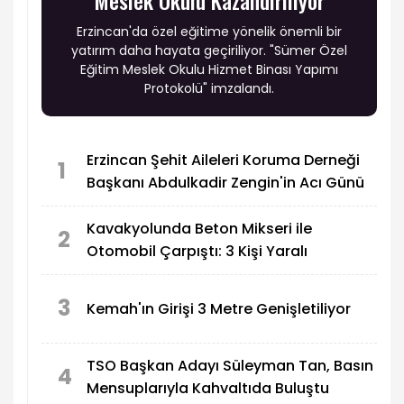
Erzincan'da özel eğitime yönelik önemli bir
yatırım daha hayata geçiriliyor. "Sümer Özel
Eğitim Meslek Okulu Hizmet Binası Yapımı
Protokolü" imzalandı.
Erzincan Şehit Aileleri Koruma Derneği
1
Başkanı Abdulkadir Zengin'in Acı Günü
Kavakyolunda Beton Mikseri ile
2
Otomobil Çarpıştı: 3 Kişi Yaralı
3
Kemah'ın Girişi 3 Metre Genişletiliyor
TSO Başkan Adayı Süleyman Tan, Basın
4
Mensuplarıyla Kahvaltıda Buluştu