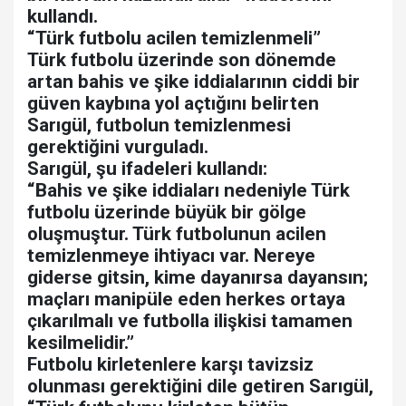
kullandı.
“Türk futbolu acilen temizlenmeli”
Türk futbolu üzerinde son dönemde
artan bahis ve şike iddialarının ciddi bir
güven kaybına yol açtığını belirten
Sarıgül, futbolun temizlenmesi
gerektiğini vurguladı.
Sarıgül, şu ifadeleri kullandı:
“Bahis ve şike iddiaları nedeniyle Türk
futbolu üzerinde büyük bir gölge
oluşmuştur. Türk futbolunun acilen
temizlenmeye ihtiyacı var. Nereye
giderse gitsin, kime dayanırsa dayansın;
maçları manipüle eden herkes ortaya
çıkarılmalı ve futbolla ilişkisi tamamen
kesilmelidir.”
Futbolu kirletenlere karşı tavizsiz
olunması gerektiğini dile getiren Sarıgül,