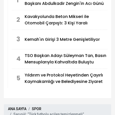
1
Başkanı Abdulkadir Zengin'in Acı Günü
Kavakyolunda Beton Mikseri ile
2
Otomobil Çarpıştı: 3 Kişi Yaralı
3
Kemah'ın Girişi 3 Metre Genişletiliyor
TSO Başkan Adayı Süleyman Tan, Basın
4
Mensuplarıyla Kahvaltıda Buluştu
Yıldırım ve Protokol Heyetinden Çayırlı
5
Kaymakamlığı ve Belediyesine Ziyaret
ANA SAYFA
SPOR
Sarıgül; “Türk futbolu acilen temizlenmeli”