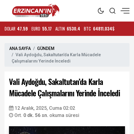
DOLAR
47.59
EURO
55.17
ALTIN
6530.4
BTC
64811.034$
ANA SAYFA
GÜNDEM
Vali Aydoğdu, Sakaltutan’da Karla Mücadele
Çalışmalarını Yerinde İnceledi
Vali Aydoğdu, Sakaltutan’da Karla
Mücadele Çalışmalarını Yerinde İnceledi
12 Aralık, 2025, Cuma 02:02
Ort.
0 dk. 56 sn.
okuma süresi