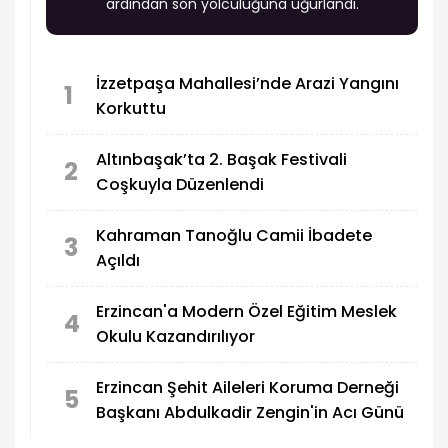
ardından son yolculuğuna uğurlandı.
İzzetpaşa Mahallesi’nde Arazi Yangını
1
Korkuttu
Altınbaşak’ta 2. Başak Festivali
2
Coşkuyla Düzenlendi
Kahraman Tanoğlu Camii İbadete
3
Açıldı
Erzincan'a Modern Özel Eğitim Meslek
4
Okulu Kazandırılıyor
Erzincan Şehit Aileleri Koruma Derneği
5
Başkanı Abdulkadir Zengin'in Acı Günü