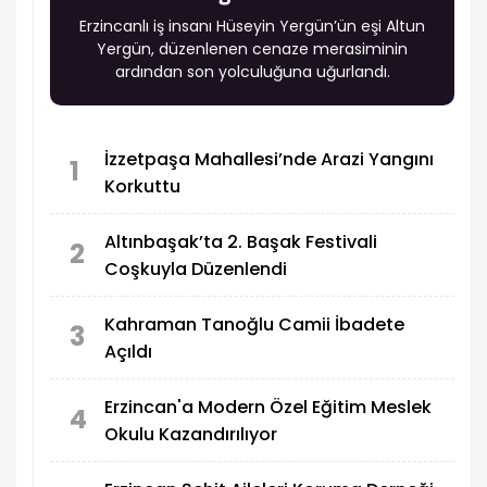
Erzincanlı iş insanı Hüseyin Yergün’ün eşi Altun
Yergün, düzenlenen cenaze merasiminin
ardından son yolculuğuna uğurlandı.
İzzetpaşa Mahallesi’nde Arazi Yangını
1
Korkuttu
Altınbaşak’ta 2. Başak Festivali
2
Coşkuyla Düzenlendi
Kahraman Tanoğlu Camii İbadete
3
Açıldı
Erzincan'a Modern Özel Eğitim Meslek
4
Okulu Kazandırılıyor