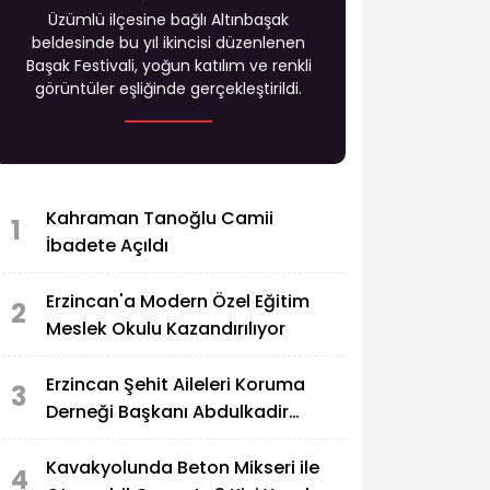
Üzümlü ilçesine bağlı Altınbaşak
beldesinde bu yıl ikincisi düzenlenen
Başak Festivali, yoğun katılım ve renkli
görüntüler eşliğinde gerçekleştirildi.
Kahraman Tanoğlu Camii
1
İbadete Açıldı
Erzincan'a Modern Özel Eğitim
2
Meslek Okulu Kazandırılıyor
Erzincan Şehit Aileleri Koruma
3
Derneği Başkanı Abdulkadir
Zengin'in Acı Günü
Kavakyolunda Beton Mikseri ile
4