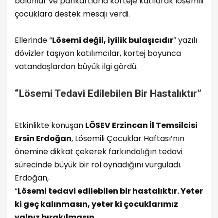
balonlar ve pankartlarla korteje katılarak lösemili
çocuklara destek mesajı verdi.
Ellerinde “
Lösemi değil, iyilik bulaşıcıdır
” yazılı
dövizler taşıyan katılımcılar, kortej boyunca
vatandaşlardan büyük ilgi gördü.
“Lösemi Tedavi Edilebilen Bir Hastalıktır”
Etkinlikte konuşan
LÖSEV Erzincan İl Temsilcisi
Ersin Erdoğan
, Lösemili Çocuklar Haftası’nın
önemine dikkat çekerek farkındalığın tedavi
sürecinde büyük bir rol oynadığını vurguladı.
Erdoğan,
“
Lösemi tedavi edilebilen bir hastalıktır. Yeter
ki geç kalınmasın, yeter ki çocuklarımız
yalnız bırakılmasın.