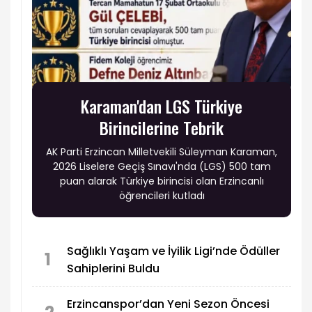
Karaman'dan LGS Türkiye
Birincilerine Tebrik
AK Parti Erzincan Milletvekili Süleyman Karaman,
2026 Liselere Geçiş Sınavı'nda (LGS) 500 tam
puan alarak Türkiye birincisi olan Erzincanlı
öğrencileri kutladı
Sağlıklı Yaşam ve İyilik Ligi’nde Ödüller
1
Sahiplerini Buldu
Erzincanspor’dan Yeni Sezon Öncesi