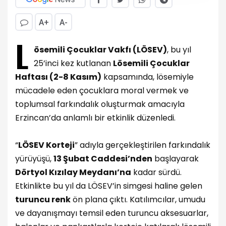
A+
A-
L
ösemili Çocuklar Vakfı (LÖSEV)
, bu yıl
25’inci kez kutlanan
Lösemili Çocuklar
Haftası (2-8 Kasım)
kapsamında, lösemiyle
mücadele eden çocuklara moral vermek ve
toplumsal farkındalık oluşturmak amacıyla
Erzincan’da anlamlı bir etkinlik düzenledi.
“
LÖSEV Korteji
” adıyla gerçekleştirilen farkındalık
yürüyüşü,
13 Şubat Caddesi’nden
başlayarak
Dörtyol Kızılay Meydanı’na
kadar sürdü.
Etkinlikte bu yıl da LÖSEV’in simgesi haline gelen
turuncu renk
ön plana çıktı. Katılımcılar, umudu
ve dayanışmayı temsil eden turuncu aksesuarlar,