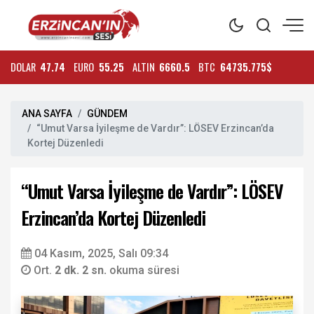
DOLAR
47.74
EURO
55.25
ALTIN
6660.5
BTC
64735.775$
ANA SAYFA
GÜNDEM
“Umut Varsa İyileşme de Vardır”: LÖSEV Erzincan’da
Kortej Düzenledi
“Umut Varsa İyileşme de Vardır”: LÖSEV
Erzincan’da Kortej Düzenledi
04 Kasım, 2025, Salı 09:34
Ort.
2 dk. 2 sn.
okuma süresi