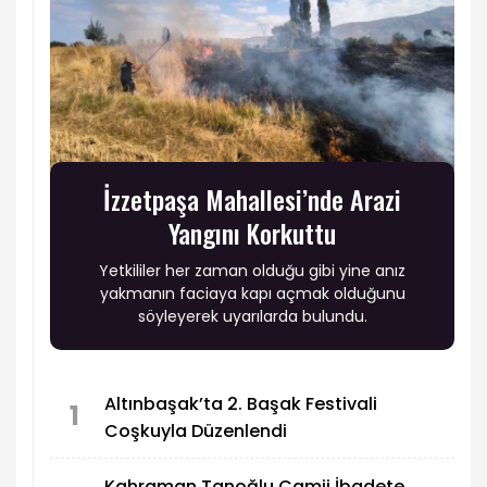
İzzetpaşa Mahallesi’nde Arazi
Yangını Korkuttu
Yetkililer her zaman olduğu gibi yine anız
yakmanın faciaya kapı açmak olduğunu
söyleyerek uyarılarda bulundu.
Altınbaşak’ta 2. Başak Festivali
1
Coşkuyla Düzenlendi
Kahraman Tanoğlu Camii İbadete