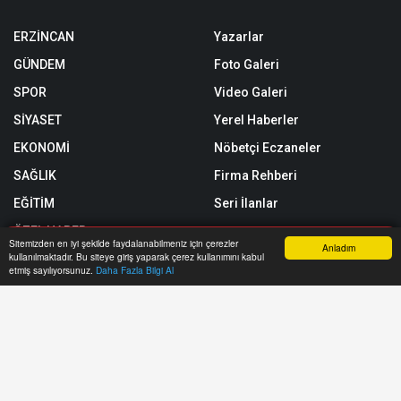
ERZİNCAN
Yazarlar
GÜNDEM
Foto Galeri
SPOR
Video Galeri
SİYASET
Yerel Haberler
EKONOMİ
Nöbetçi Eczaneler
SAĞLIK
Firma Rehberi
EĞİTİM
Seri İlanlar
ÖZEL HABER
Sitemizden en iyi şekilde faydalanabilmeniz için çerezler
Anladım
kullanılmaktadır. Bu siteye giriş yaparak çerez kullanımını kabul
SİZİNLE BAŞBAŞA
Anasayfa
Yazarlar
Haber Ara
İhbar Hattı
Menu
etmiş sayılıyorsunuz.
Daha Fazla Bilgi Al
Röportajlar
Künye
Biyografiler
Gizlilik Politikası
Astroloji
RSS
Rüya Tabirleri
Sitemap