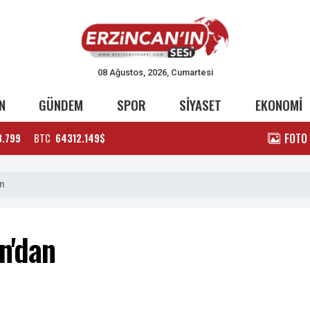
08 Ağustos, 2026, Cumartesi
N
GÜNDEM
SPOR
SİYASET
EKONOMİ
FOTO
3.799
BTC
64312.149$
an
an'dan