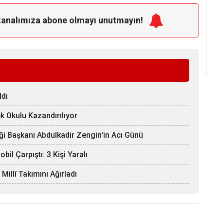
kanalımıza
abone olmayı unutmayın!
ldı
k Okulu Kazandırılıyor
ği Başkanı Abdulkadir Zengin'in Acı Günü
il Çarpıştı: 3 Kişi Yaralı
llî Takımını Ağırladı