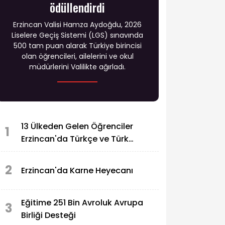
ödüllendirdi
Erzincan Valisi Hamza Aydoğdu, 2026
Liselere Geçiş Sistemi (LGS) sınavında
500 tam puan alarak Türkiye birincisi
olan öğrencileri, ailelerini ve okul
müdürlerini Valilikte ağırladı.
13 Ülkeden Gelen Öğrenciler
1
Erzincan'da Türkçe ve Türk
Kültürüyle Buluşuyor
2
Erzincan'da Karne Heyecanı
Eğitime 251 Bin Avroluk Avrupa
3
Birliği Desteği