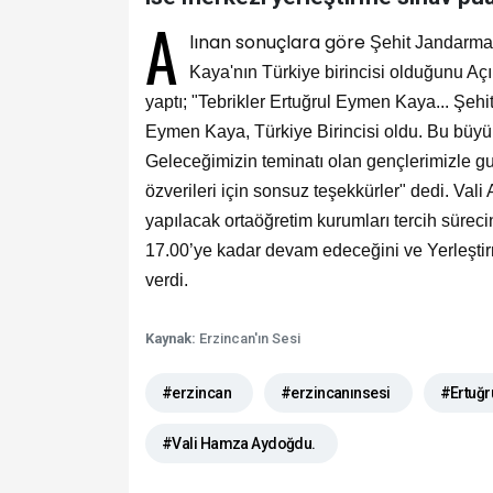
A
lınan sonuçlara göre
Şehit Jandarma 
Kaya'nın Türkiye birincisi olduğunu A
yaptı; "
Tebrikler Ertuğrul Eymen Kaya... Şeh
Eymen Kaya, Türkiye Birincisi oldu. Bu büyük 
Geleceğimizin teminatı olan gençlerimizle g
özverileri için sonsuz teşekkürler" dedi. Val
yapılacak ortaöğretim kurumları tercih sür
17.00’ye kadar devam edeceğini ve
Yerleşti
verdi.
Kaynak:
Erzincan'ın Sesi
#erzincan
#erzincanınsesi
#Ertuğr
#Vali Hamza Aydoğdu.