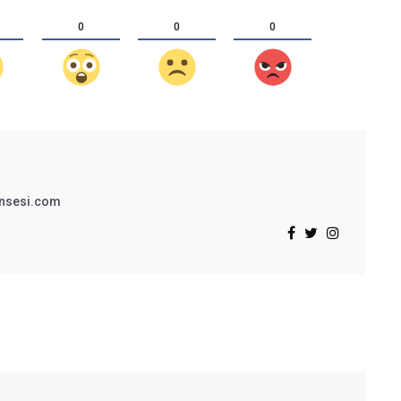
0
0
0
insesi.com