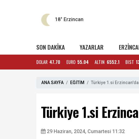
18°
Erzincan
SON DAKİKA
YAZARLAR
ERZİNCA
DOLAR
47.70
EURO
55.04
ALTIN
6552.1
BIST
1
ANA SAYFA
EĞİTİM
Türkiye 1.si Erzincan'd
Türkiye 1.si Erzinc
29 Haziran, 2024, Cumartesi 11:32