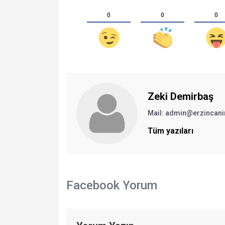
0
0
0
Zeki Demirbaş
Mail: admin@erzincan
Tüm yazıları
Facebook Yorum