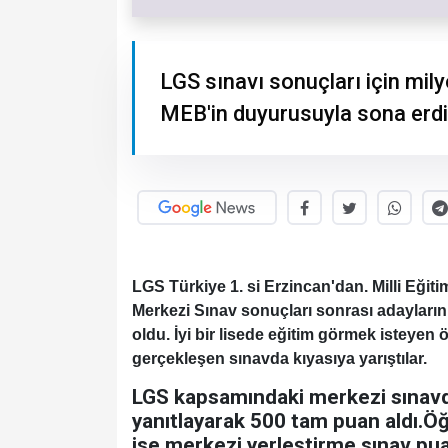
LGS sınavı sonuçları için mil
MEB'in duyurusuyla sona erdi
LGS Türkiye 1. si Erzincan'dan. Milli Eğit
Merkezi Sınav sonuçları sonrası adayların s
oldu. İyi bir lisede eğitim görmek isteyen 
gerçekleşen sınavda kıyasıya yarıştılar.
LGS kapsamındaki merkezi sınavd
yanıtlayarak 500 tam puan aldı.Öğr
ise merkezi yerleştirme sınav puan