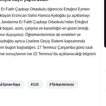
Er Fatih Çaybaşı Ortaokulu öğrencisi Ertuğrul Eymen
çıklayan Erzincan Valisi Hamza Aydoğdu şu açıklamayı
it Jandarma Er Fatih Çaybaşı Ortaokulu’ndan Ertuğrul
başarı, azim, çalışma ve kararlılığın en güzel örneği.
urur duyuyoruz. Öğretmenlerimize de emekleri ve
i Aydoğdu ayrıca
Liselere Geçiş Sistemi kapsamında
ecinin bugün başladığını, 17 Temmuz Çarşamba günü saat
rme sonuçlarının ise 22 Temmuz’da açıklanacakğı bilgisini
ul Eymen Kaya
#LGS
#Türkiye birincisi