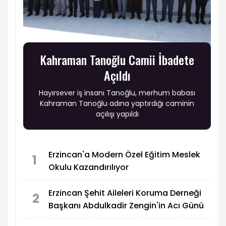
Kahraman Tanoğlu Camii İbadete
Açıldı
Hayırsever iş insanı Tanoğlu, merhum babası
Kahraman Tanoğlu adına yaptırdığı caminin
açılışı yapıldı
Erzincan'a Modern Özel Eğitim Meslek
1
Okulu Kazandırılıyor
Erzincan Şehit Aileleri Koruma Derneği
2
Başkanı Abdulkadir Zengin'in Acı Günü