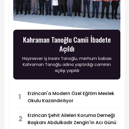
Kahraman Tanoğlu Camii İbadete
Açıldı
Hayırsever iş insanı Tanoğlu, merhum babası
Kahraman Tanoğlu adına yaptırdığı caminin
açılışı yapıldı
Erzincan'a Modern Özel Eğitim Meslek
1
Okulu Kazandırılıyor
Erzincan Şehit Aileleri Koruma Derneği
2
Başkanı Abdulkadir Zengin'in Acı Günü