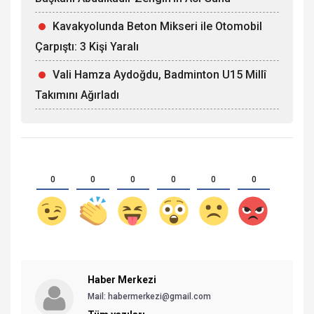
Kavakyolunda Beton Mikseri ile Otomobil
Çarpıştı: 3 Kişi Yaralı
Vali Hamza Aydoğdu, Badminton U15 Millî
Takımını Ağırladı
0
0
0
0
0
0
Haber Merkezi
Mail: habermerkezi@gmail.com