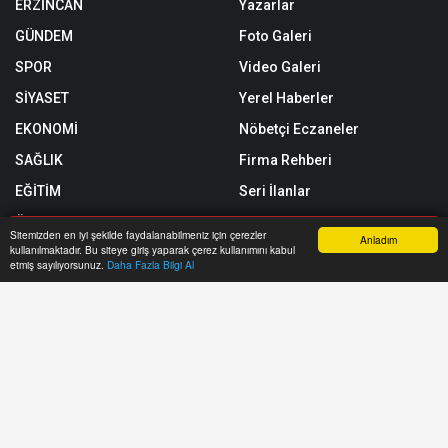
ERZİNCAN
Yazarlar
GÜNDEM
Foto Galeri
SPOR
Video Galeri
SİYASET
Yerel Haberler
EKONOMİ
Nöbetçi Eczaneler
SAĞLIK
Firma Rehberi
EĞİTİM
Seri İlanlar
ÖZEL HABER
Sitemizden en iyi şekilde faydalanabilmeniz için çerezler
Anladım
kullanılmaktadır. Bu siteye giriş yaparak çerez kullanımını kabul
SİZİNLE BAŞBAŞA
Anasayfa
Yazarlar
Haber Ara
İhbar Hattı
Menu
etmiş sayılıyorsunuz.
Daha Fazla Bilgi Al
Röportajlar
Künye
Biyografiler
Gizlilik Politikası
Astroloji
RSS
Rüya Tabirleri
Sitemap
Taziyeler
Sitene Ekle