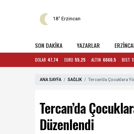
18°
Erzincan
SON DAKİKA
YAZARLAR
ERZİNCA
DOLAR
47.74
EURO
55.25
ALTIN
6660.5
BIST
1
ANA SAYFA
SAĞLIK
Tercan’da Çocuklara Yön
Tercan’da Çocuklara
Düzenlendi