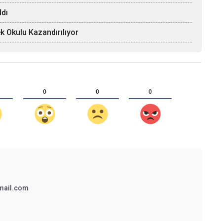
ldı
k Okulu Kazandırılıyor
0
0
0
mail.com