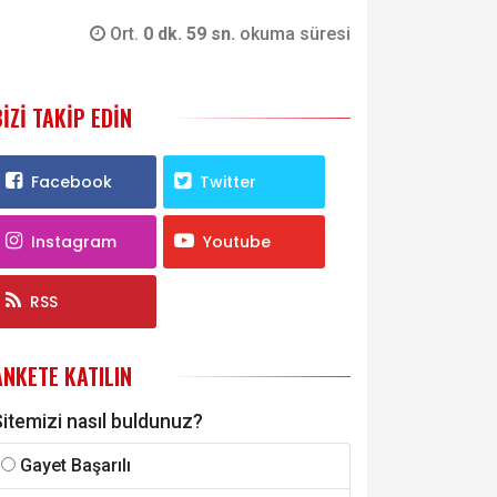
Ort.
0 dk. 59 sn.
okuma süresi
BIZI TAKIP EDIN
Facebook
Twitter
Instagram
Youtube
RSS
ANKETE KATILIN
itemizi nasıl buldunuz?
Gayet Başarılı