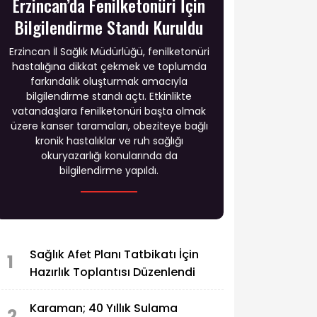
Erzincan’da Fenilketonüri İçin
Bilgilendirme Standı Kuruldu
Erzincan İl Sağlık Müdürlüğü, fenilketonüri
hastalığına dikkat çekmek ve toplumda
farkındalık oluşturmak amacıyla
bilgilendirme standı açtı. Etkinlikte
vatandaşlara fenilketonüri başta olmak
üzere kanser taramaları, obeziteye bağlı
kronik hastalıklar ve ruh sağlığı
okuryazarlığı konularında da
bilgilendirme yapıldı.
Sağlık Afet Planı Tatbikatı İçin
1
Hazırlık Toplantısı Düzenlendi
Karaman; 40 Yıllık Sulama
2