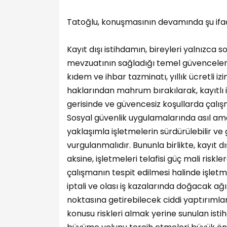
Tatoğlu, konuşmasının devamında şu ifade
Kayıt dışı istihdamın, bireyleri yalnızca
mevzuatının sağladığı temel güvenceler
kıdem ve ihbar tazminatı, yıllık ücretli izin
haklarından mahrum bırakılarak, kayıtlı i
gerisinde ve güvencesiz koşullarda çal
Sosyal güvenlik uygulamalarında asıl ama
yaklaşımla işletmelerin sürdürülebilir 
vurgulanmalıdır. Bununla birlikte, kayıt dı
aksine, işletmeleri telafisi güç mali riskle
çalışmanın tespit edilmesi halinde işletme
iptali ve olası iş kazalarında doğacak ağı
noktasına getirebilecek ciddi yaptırımla
konusu riskleri almak yerine sunulan ist