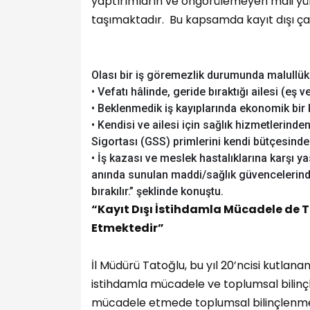
yaptırımların ve öngörülemeyen mali yü
taşımaktadır. Bu kapsamda kayıt dışı çalı
Olası bir iş göremezlik durumunda malullü
• Vefatı hâlinde, geride bıraktığı ailesi (eş
• Beklenmedik iş kayıplarında ekonomik bir
• Kendisi ve ailesi için sağlık hizmetlerind
Sigortası (GSS) primlerini kendi bütçesin
• İş kazası ve meslek hastalıklarına karşı 
anında sunulan maddi/sağlık güvencelerinde
bırakılır.” şeklinde konuştu.
“Kayıt Dışı İstihdamla Mücadele de 
Etmektedir”
İl Müdürü Tatoğlu, bu yıl 20’ncisi kutlan
istihdamla mücadele ve toplumsal bilinç
mücadele etmede toplumsal bilinçlenme