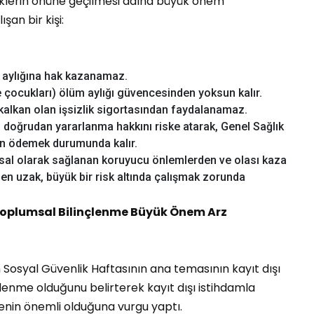
klerin önüne geçilmesi adına büyük önem
şan bir kişi:
k aylığına hak kazanamaz.
 ve çocukları) ölüm aylığı güvencesinden yoksun kalır.
 kalkan olan işsizlik sigortasından faydalanamaz.
en doğrudan yararlanma hakkını riske atarak, Genel Sağlık
den ödemek durumunda kalır.
yasal olarak sağlanan koruyucu önlemlerden ve olası kaza
n uzak, büyük bir risk altında çalışmak zorunda
Toplumsal Bilinçlenme Büyük Önem Arz
an Sosyal Güvenlik Haftasının ana temasının kayıt dışı
lenme olduğunu belirterek kayıt dışı istihdamla
nin önemli olduğuna vurgu yaptı.