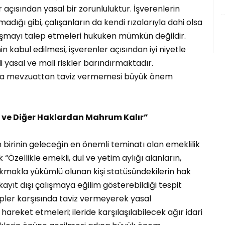
 açısından yasal bir zorunluluktur. İşverenlerin
dığı gibi, çalışanların da kendi rızalarıyla dahi olsa
ışmayı talep etmeleri hukuken mümkün değildir.
in kabul edilmesi, işverenler açısından iyi niyetle
i yasal ve mali riskler barındırmaktadır.
sında mevzuattan taviz vermemesi büyük önem
ik ve Diğer Haklardan Mahrum Kalır”
n birinin geleceğin en önemli teminatı olan emeklilik
zellikle emekli, dul ve yetim aylığı alanların,
akmakla yükümlü olunan kişi statüsündekilerin hak
t dışı çalışmaya eğilim gösterebildiği tespit
lepler karşısında taviz vermeyerek yasal
hareket etmeleri; ileride karşılaşılabilecek ağır idari