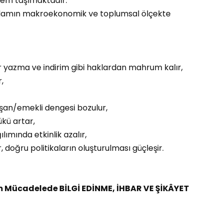
nem taşımaktadır.
stihdamın makroekonomik ve toplumsal ölçekte
er yazma ve indirim gibi haklardan mahrum kalır,
,
lışan/emekli dengesi bozulur,
kü artar,
ılımında etkinlik azalır,
r, doğru politikaların oluşturulması güçleşir.
m Mücadelede BİLGİ EDİNME, İHBAR VE ŞİKÂYET