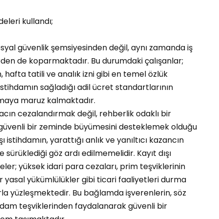
leri kullandı;
 sosyal güvenlik şemsiyesinden değil, aynı zamanda iş
den de koparmaktadır. Bu durumdaki çalışanlar;
, hafta tatili ve analık izni gibi en temel özlük
stihdamın sağladığı adil ücret standartlarının
ışmaya maruz kalmaktadır.
cın cezalandırmak değil, rehberlik odaklı bir
ve güvenli bir zeminde büyümesini desteklemek olduğu
şı istihdamın, yarattığı anlık ve yanıltıcı kazancın
re sürüklediği göz ardı edilmemelidir. Kayıt dışı
ler; yüksek idari para cezaları, prim teşviklerinin
r yasal yükümlülükler gibi ticari faaliyetleri durma
rla yüzleşmektedir. Bu bağlamda işverenlerin, söz
ihdam teşviklerinden faydalanarak güvenli bir