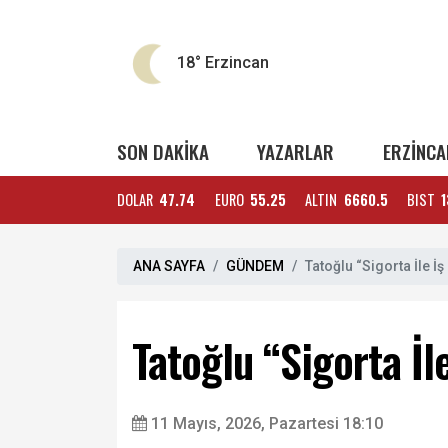
18°
Erzincan
SON DAKİKA
YAZARLAR
ERZİNCA
DOLAR
47.74
EURO
55.25
ALTIN
6660.5
BIST
1
ANA SAYFA
GÜNDEM
Tatoğlu “Sigorta İle 
Tatoğlu “Sigorta İ
11 Mayıs, 2026, Pazartesi 18:10