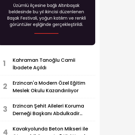
Üzümlü ilçesine bağlı Altınbaşak
beldesinde bu yıl ikincisi düzenlenen
Başak Festivali, yoğun katılım ve renkli
görüntüler eşliğinde gerçekleştirildi.
Kahraman Tanoğlu Camii
1
İbadete Açıldı
Erzincan'a Modern Özel Eğitim
2
Meslek Okulu Kazandırılıyor
Erzincan Şehit Aileleri Koruma
3
Derneği Başkanı Abdulkadir
Zengin'in Acı Günü
Kavakyolunda Beton Mikseri ile
4