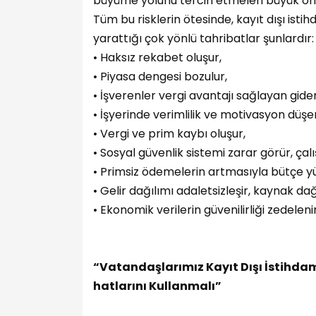
büyüme yolunu tercih etmeleri büyük ö
Tüm bu risklerin ötesinde, kayıt dışı i
yarattığı çok yönlü tahribatlar şunlardır:
• Haksız rekabet oluşur,
• Piyasa dengesi bozulur,
• İşverenler vergi avantajı sağlayan gid
• İşyerinde verimlilik ve motivasyon düşer
• Vergi ve prim kaybı oluşur,
• Sosyal güvenlik sistemi zarar görür, ça
• Primsiz ödemelerin artmasıyla bütçe yü
• Gelir dağılımı adaletsizleşir, kaynak dağ
• Ekonomik verilerin güvenilirliği zedeleni
“Vatandaşlarımız Kayıt Dışı İstihda
hatlarını Kullanmalı”