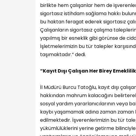
birlikte hem çalışanlar hem de işverenler
sigortasız istihdam sağlama hakkı bulunma
bu haktan feragat ederek sigortasız çal
Çalışanların sigortasız çalışma taleplerin
yapılmış bir esneklik gibi görünse de cidd
İşletmelerimizin bu tür talepler karşı
taşımaktadır.” dedi.
“Kayıt Dışı Çalışan Her Birey Emeklil
İl Müdürü Burcu Tatoğlu, kayıt dışı çalışa
hakkından mahrum kalacağını belirterek “Ö
sosyal yardım yararlanıcılarının veya b
kaybı yaşamamak adına zaman zaman kayı
edilmektedir. İşverenlerimizin bu tür ta
yükümlülüklerini yerine getirme bilinciyle 