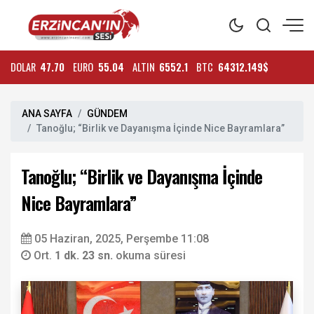
DOLAR
47.70
EURO
55.04
ALTIN
6552.1
BTC
64312.149$
ANA SAYFA
GÜNDEM
Tanoğlu; “Birlik ve Dayanışma İçinde Nice Bayramlara”
Tanoğlu; “Birlik ve Dayanışma İçinde
Nice Bayramlara”
05 Haziran, 2025, Perşembe 11:08
Ort.
1 dk. 23 sn.
okuma süresi