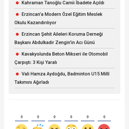
Kahraman Tanoğlu Camii İbadete Açıldı
Erzincan'a Modern Özel Eğitim Meslek
Okulu Kazandırılıyor
Erzincan Şehit Aileleri Koruma Derneği
Başkanı Abdulkadir Zengin'in Acı Günü
Kavakyolunda Beton Mikseri ile Otomobil
Çarpıştı: 3 Kişi Yaralı
Vali Hamza Aydoğdu, Badminton U15 Millî
Takımını Ağırladı
0
0
0
0
0
0