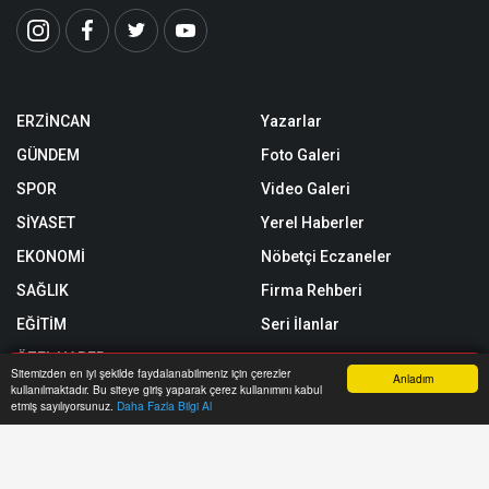
ERZİNCAN
Yazarlar
GÜNDEM
Foto Galeri
SPOR
Video Galeri
SİYASET
Yerel Haberler
EKONOMİ
Nöbetçi Eczaneler
SAĞLIK
Firma Rehberi
EĞİTİM
Seri İlanlar
ÖZEL HABER
Sitemizden en iyi şekilde faydalanabilmeniz için çerezler
Anladım
kullanılmaktadır. Bu siteye giriş yaparak çerez kullanımını kabul
SİZİNLE BAŞBAŞA
Anasayfa
Yazarlar
Haber Ara
İhbar Hattı
Menu
etmiş sayılıyorsunuz.
Daha Fazla Bilgi Al
Röportajlar
Künye
Biyografiler
Gizlilik Politikası