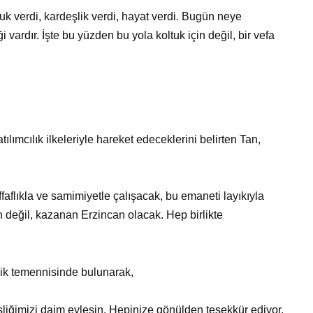
k verdi, kardeşlik verdi, hayat verdi. Bugün neye
vardır. İşte bu yüzden bu yola koltuk için değil, bir vefa
ılımcılık ilkeleriyle hareket edeceklerini belirten Tan,
şeffaflıkla ve samimiyetle çalışacak, bu emaneti layıkıyla
 değil, kazanan Erzincan olacak. Hep birlikte
rlik temennisinde bulunarak,
şliğimizi daim eylesin. Hepinize gönülden teşekkür ediyor,