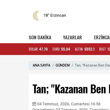
18°
Erzincan
SON DAKİKA
YAZARLAR
ERZİNCA
DOLAR
47.70
EURO
55.04
ALTIN
6552.1
BIST
1
ANA SAYFA
GÜNDEM
Tan; "Kazanan Ben Değ
Tan; "Kazanan Ben 
04 Temmuz, 2026, Cumartesi 16:56
Güncelleme: 04 Temmuz, 2026, Cumartesi 