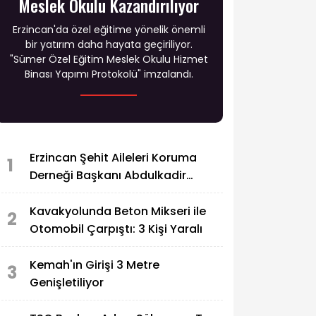
Meslek Okulu Kazandırılıyor
Erzincan'da özel eğitime yönelik önemli
bir yatırım daha hayata geçiriliyor.
"Sümer Özel Eğitim Meslek Okulu Hizmet
Binası Yapımı Protokolü" imzalandı.
Erzincan Şehit Aileleri Koruma
1
Derneği Başkanı Abdulkadir
Zengin'in Acı Günü
Kavakyolunda Beton Mikseri ile
2
Otomobil Çarpıştı: 3 Kişi Yaralı
Kemah'ın Girişi 3 Metre
3
Genişletiliyor