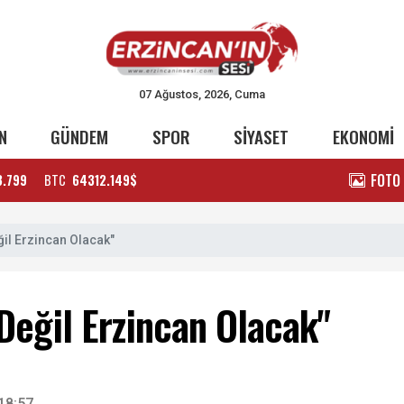
07 Ağustos, 2026, Cuma
N
GÜNDEM
SPOR
SİYASET
EKONOMİ
FOTO
3.799
BTC
64312.149$
il Erzincan Olacak"
Değil Erzincan Olacak"
18:57