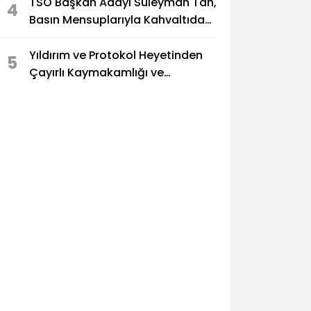
TSO Başkan Adayı Süleyman Tan,
4
Basın Mensuplarıyla Kahvaltıda
Buluştu
Yıldırım ve Protokol Heyetinden
5
Çayırlı Kaymakamlığı ve
Belediyesine Ziyaret