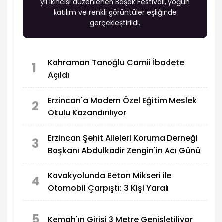
yıl ikincisi düzenlenen Başak Festivali, yoğun
katılım ve renkli görüntüler eşliğinde
gerçekleştirildi.
Kahraman Tanoğlu Camii İbadete
1
Açıldı
Erzincan'a Modern Özel Eğitim Meslek
2
Okulu Kazandırılıyor
Erzincan Şehit Aileleri Koruma Derneği
3
Başkanı Abdulkadir Zengin'in Acı Günü
Kavakyolunda Beton Mikseri ile
4
Otomobil Çarpıştı: 3 Kişi Yaralı
5
Kemah'ın Girişi 3 Metre Genişletiliyor