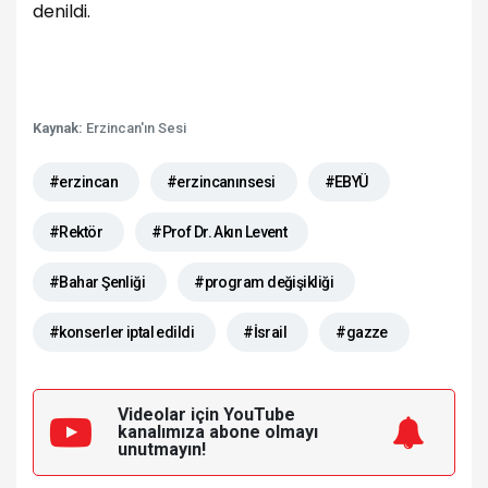
denildi.
Kaynak:
Erzincan'ın Sesi
#erzincan
#erzincanınsesi
#EBYÜ
#Rektör
#Prof Dr. Akın Levent
#Bahar Şenliği
#program değişikliği
#konserler iptal edildi
#İsrail
#gazze
Videolar için YouTube
kanalımıza
abone olmayı
unutmayın!