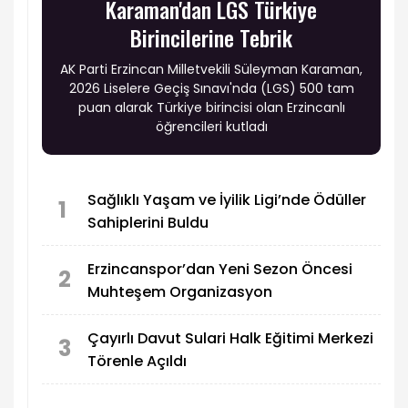
Karaman'dan LGS Türkiye
Birincilerine Tebrik
AK Parti Erzincan Milletvekili Süleyman Karaman,
2026 Liselere Geçiş Sınavı'nda (LGS) 500 tam
puan alarak Türkiye birincisi olan Erzincanlı
öğrencileri kutladı
Sağlıklı Yaşam ve İyilik Ligi’nde Ödüller
1
Sahiplerini Buldu
Erzincanspor’dan Yeni Sezon Öncesi
2
Muhteşem Organizasyon
Çayırlı Davut Sulari Halk Eğitimi Merkezi
3
Törenle Açıldı