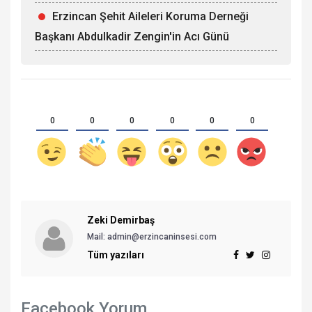
Erzincan Şehit Aileleri Koruma Derneği
Başkanı Abdulkadir Zengin'in Acı Günü
0
0
0
0
0
0
Zeki Demirbaş
Mail: admin@erzincaninsesi.com
Tüm yazıları
Facebook Yorum