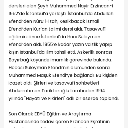
dersleri alan Şeyh Muhammed Nayir Erzincan-i
1952’de İstanbul’a yerleşti. İstanbul’da Abdullah
Efendi’den Nûru’l-İzah, Kesikbacak İsmail
Efendi’den Kur’an talimi dersi aldı. Tasavvufî
eğitimini önce İstanbul’da Hacı Süleyman
Efendi’den aldı. 1955’e kadar yazın vaizlik yapıp
kışın İstanbul’da ilim tahsil etti. Askerlik sonrası
Bayırbağ köyünde imamlık görevinde bulundu.
Hocası Süleyman Efendi’nin ölümünden sonra
Muhammed Maşuk Efendi’ye bağlandı. Bu kişiden
icazet aldı. Şiirleri ve tasavvufî sohbetleri
Abdurrahman Tariktaroğlu tarafından 1994
yılında "Hayatı ve Fikirleri" adlı bir eserde toplandı.
Son Olarak EBYÜ Eğitim ve Araştırma
Hastanesinde tedavi gören Erzincan Eşrafının