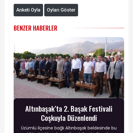
Anketi Oyla
Oyları Göster
BENZER HABERLER
Altınbaşak’ta 2. Başak Festivali
Coşkuyla Düzenlendi
Üzümlü ilçesine bağlı Altınbaşak beldesinde bu