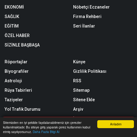
EKONOMİ
Nöbetçi Eczaneler
SAĞLIK
Firma Rehberi
EĞİTİM
Seri İlanlar
ÖZEL HABER
SİZİNLE BAŞBAŞA
Röportajlar
Künye
Biyografiler
Gizlilik Politikası
Astroloji
RSS
Rüya Tabirleri
Sitemap
Taziyeler
Sitene Ekle
Yol Trafik Durumu
Arşiv
İletişim
Sitemizden en iyi şekilde faydalanabilmeniz için çerezler
Anladım
kullanılmaktadır. Bu siteye giriş yaparak çerez kullanımını kabul
Anasayfa
Yazarlar
Haber Ara
İhbar Hattı
Menu
etmiş sayılıyorsunuz.
Daha Fazla Bilgi Al