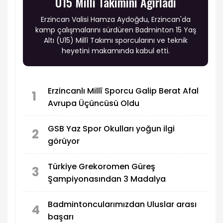
U15 Millî Takımını Ağırladı
Erzincan Valisi Hamza Aydoğdu, Erzincan'da
kamp çalışmalarını sürdüren Badminton 15 Yaş
Altı (U15) Millî Takımı sporcularını ve teknik
heyetini makamında kabul etti.
Erzincanlı Millî Sporcu Galip Berat Afal
1
Avrupa Üçüncüsü Oldu
GSB Yaz Spor Okulları yoğun ilgi
2
görüyor
Türkiye Grekoromen Güreş
3
Şampiyonasından 3 Madalya
Badmintoncularımızdan Uluslar arası
4
başarı