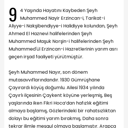
9
4 Yaşında Hayatını Kaybeden Şeyh
Muhammed Nayir Erzincan-i, Tarikat-i
Aliyye-i Nakşibendiyye-i Halidiyye kolundan, Şeyh
Ahmed El Haznevi halifelerinden Şeyh
Muhammed Maşuk Norşin-i halifelerinden Şeyh
Muhammed'ül Erzincan-i Hazretlerinin yarım asrı
geçen irşad faaliyeti yürütmüştür.
Şeyh Muhammed Nayır, son dönem
mutasavvıflarındandır. 1930 Gümrüşhane
Çayırardı köyüş doğumlu. Ailesi 1934 yılında
Çayırlı ilçesinin Çaykent köyüne yerleşmiş, Beş
yaşlarında iken Fikri Hoca’dan hafızlık eğitimi
almaya başlamış, Gözlerindeki bir rahatsızlıktan
dolayı bu eğitimi yarım bırakmış, Daha sonra
tekrar ilimle meşgul olmaya başlamıştır. Arapça