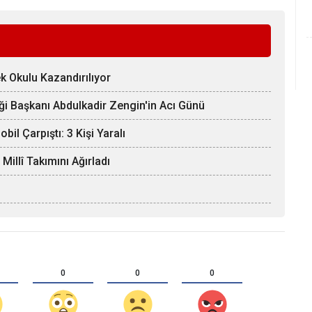
k Okulu Kazandırılıyor
ği Başkanı Abdulkadir Zengin'in Acı Günü
il Çarpıştı: 3 Kişi Yaralı
llî Takımını Ağırladı
0
0
0