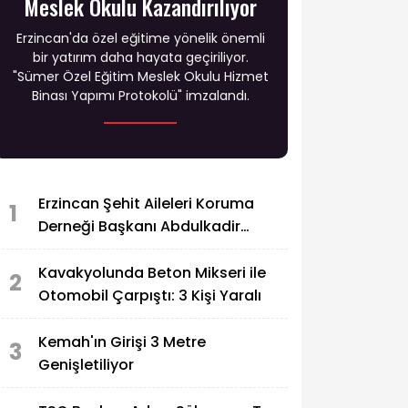
Meslek Okulu Kazandırılıyor
Erzincan'da özel eğitime yönelik önemli
bir yatırım daha hayata geçiriliyor.
"Sümer Özel Eğitim Meslek Okulu Hizmet
Binası Yapımı Protokolü" imzalandı.
Erzincan Şehit Aileleri Koruma
1
Derneği Başkanı Abdulkadir
Zengin'in Acı Günü
Kavakyolunda Beton Mikseri ile
2
Otomobil Çarpıştı: 3 Kişi Yaralı
Kemah'ın Girişi 3 Metre
3
Genişletiliyor