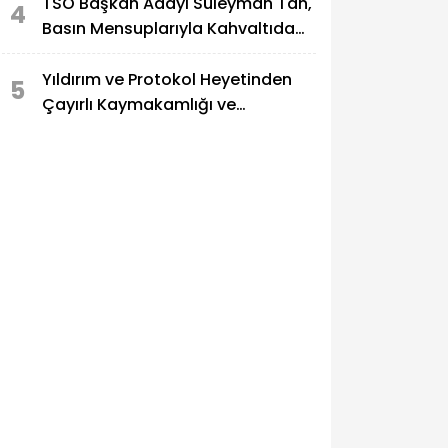
TSO Başkan Adayı Süleyman Tan,
4
Basın Mensuplarıyla Kahvaltıda
Buluştu
Yıldırım ve Protokol Heyetinden
5
Çayırlı Kaymakamlığı ve
Belediyesine Ziyaret