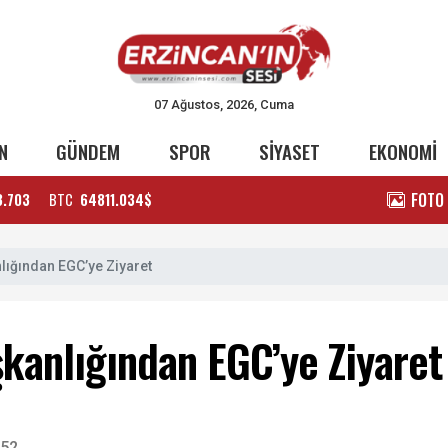
07 Ağustos, 2026, Cuma
N
GÜNDEM
SPOR
SİYASET
EKONOMİ
FOTO
3.703
BTC
64811.034$
nlığından EGC’ye Ziyaret
şkanlığından EGC’ye Ziyaret
:52