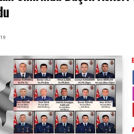
du
:19