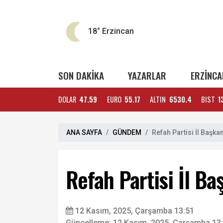
18°
Erzincan
SON DAKİKA
YAZARLAR
ERZİNCA
DOLAR
47.59
EURO
55.17
ALTIN
6530.4
BIST
1
ANA SAYFA
GÜNDEM
Refah Partisi İl Başka
Refah Partisi İl Ba
12 Kasım, 2025, Çarşamba 13:51
Güncelleme: 12 Kasım, 2025, Çarşamba 13