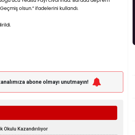
en doğu ucu Yedisu Fayı civarında. Burada deprem
 Geçmiş olsun.” ifadelerini kullandı.
ildi.
kanalımıza
abone olmayı unutmayın!
k Okulu Kazandırılıyor