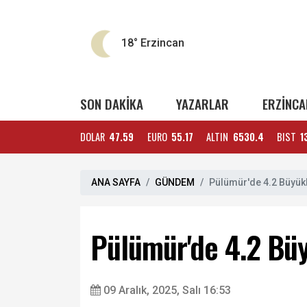
18°
Erzincan
SON DAKİKA
YAZARLAR
ERZİNCA
DOLAR
47.59
EURO
55.17
ALTIN
6530.4
BIST
1
ANA SAYFA
GÜNDEM
Pülümür'de 4.2 Büyü
Pülümür'de 4.2 B
09 Aralık, 2025, Salı 16:53