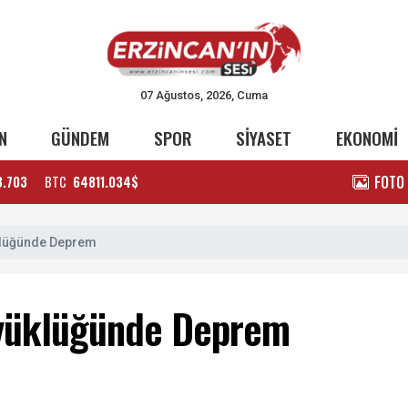
07 Ağustos, 2026, Cuma
N
GÜNDEM
SPOR
SİYASET
EKONOMİ
FOTO
3.703
BTC
64811.034$
klüğünde Deprem
üyüklüğünde Deprem