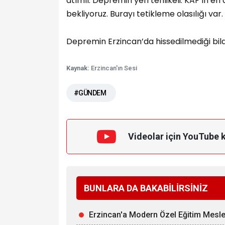
atımlı. Depremin yeri tehlikeli. KAF’ın 
bekliyoruz. Burayı tetikleme olasılığı var.
Depremin Erzincan’da hissedilmediği bildir
Kaynak:
Erzincan'ın Sesi
#GÜNDEM
Videolar için YouTube 
BUNLARA DA BAKABİLİRSİNİZ
Erzincan'a Modern Özel Eğitim Mesle