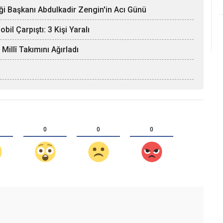
ği Başkanı Abdulkadir Zengin'in Acı Günü
il Çarpıştı: 3 Kişi Yaralı
llî Takımını Ağırladı
0
0
0