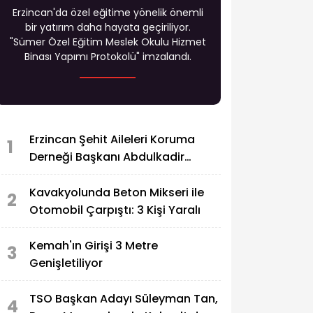
Erzincan'da özel eğitime yönelik önemli
bir yatırım daha hayata geçiriliyor.
"Sümer Özel Eğitim Meslek Okulu Hizmet
Binası Yapımı Protokolü" imzalandı.
Erzincan Şehit Aileleri Koruma
1
Derneği Başkanı Abdulkadir
Zengin'in Acı Günü
Kavakyolunda Beton Mikseri ile
2
Otomobil Çarpıştı: 3 Kişi Yaralı
Kemah'ın Girişi 3 Metre
3
Genişletiliyor
TSO Başkan Adayı Süleyman Tan,
4