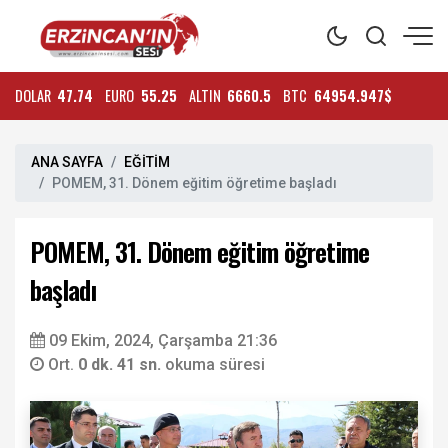
DOLAR
47.74
EURO
55.25
ALTIN
6660.5
BTC
64954.947$
ANA SAYFA
EĞİTİM
POMEM, 31. Dönem eğitim öğretime başladı
POMEM, 31. Dönem eğitim öğretime
başladı
09 Ekim, 2024, Çarşamba 21:36
Ort.
0 dk. 41 sn.
okuma süresi