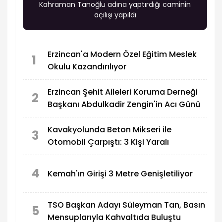
Kahraman Tanoğlu adına yaptırdığı caminin
açılışı yapıldı
Erzincan'a Modern Özel Eğitim Meslek
1
Okulu Kazandırılıyor
Erzincan Şehit Aileleri Koruma Derneği
2
Başkanı Abdulkadir Zengin'in Acı Günü
Kavakyolunda Beton Mikseri ile
3
Otomobil Çarpıştı: 3 Kişi Yaralı
4
Kemah'ın Girişi 3 Metre Genişletiliyor
TSO Başkan Adayı Süleyman Tan, Basın
5
Mensuplarıyla Kahvaltıda Buluştu