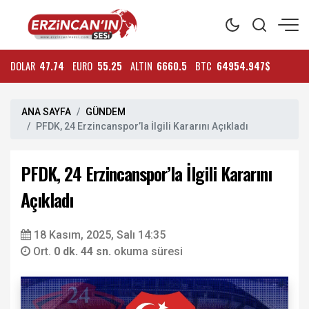
DOLAR
47.74
EURO
55.25
ALTIN
6660.5
BTC
64954.947$
ANA SAYFA
GÜNDEM
PFDK, 24 Erzincanspor’la İlgili Kararını Açıkladı
PFDK, 24 Erzincanspor’la İlgili Kararını
Açıkladı
18 Kasım, 2025, Salı 14:35
Ort.
0 dk. 44 sn.
okuma süresi