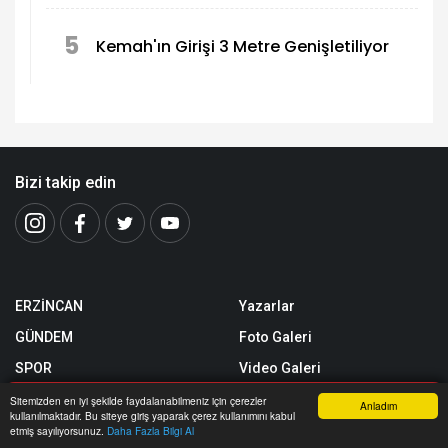
5
Kemah'ın Girişi 3 Metre Genişletiliyor
Bizi takip edin
ERZİNCAN
Yazarlar
GÜNDEM
Foto Galeri
SPOR
Video Galeri
SİYASET
Yerel Haberler
Sitemizden en iyi şekilde faydalanabilmeniz için çerezler
Anladım
kullanılmaktadır. Bu siteye giriş yaparak çerez kullanımını kabul
Anasayfa
Yazarlar
Haber Ara
İhbar Hattı
Menu
EKONOMİ
Nöbetçi Eczaneler
etmiş sayılıyorsunuz.
Daha Fazla Bilgi Al