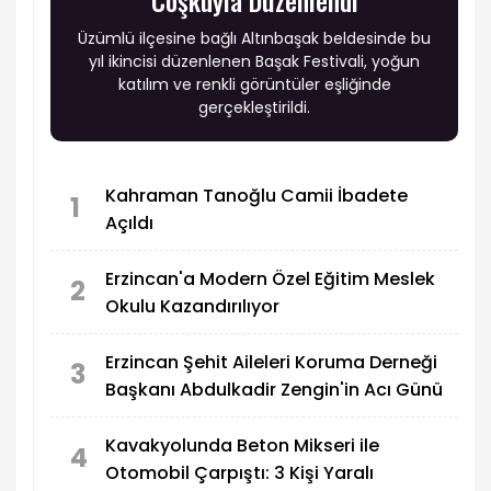
Coşkuyla Düzenlendi
Üzümlü ilçesine bağlı Altınbaşak beldesinde bu
yıl ikincisi düzenlenen Başak Festivali, yoğun
katılım ve renkli görüntüler eşliğinde
gerçekleştirildi.
Kahraman Tanoğlu Camii İbadete
1
Açıldı
Erzincan'a Modern Özel Eğitim Meslek
2
Okulu Kazandırılıyor
Erzincan Şehit Aileleri Koruma Derneği
3
Başkanı Abdulkadir Zengin'in Acı Günü
Kavakyolunda Beton Mikseri ile
4
Otomobil Çarpıştı: 3 Kişi Yaralı