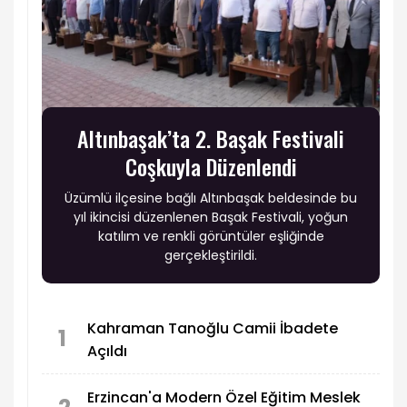
Altınbaşak’ta 2. Başak Festivali
Coşkuyla Düzenlendi
Üzümlü ilçesine bağlı Altınbaşak beldesinde bu
yıl ikincisi düzenlenen Başak Festivali, yoğun
katılım ve renkli görüntüler eşliğinde
gerçekleştirildi.
Kahraman Tanoğlu Camii İbadete
1
Açıldı
Erzincan'a Modern Özel Eğitim Meslek