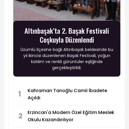
Altınbaşak’ta 2. Başak Festivali
Coşkuyla Düzenlendi
Üzümlü ilçesine bağlı Altınbaşak beldesinde bu
yıl ikincisi düzenlenen Başak Festivali, yoğun
katılım ve renkli görüntüler eşliğinde
gerçekleştirildi.
Kahraman Tanoğlu Camii İbadete
1
Açıldı
Erzincan'a Modern Özel Eğitim Meslek
2
Okulu Kazandırılıyor