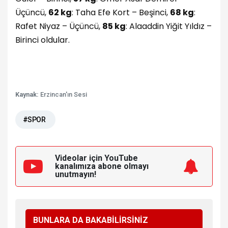
Üçüncü,
62 kg
: Taha Efe Kort – Beşinci,
68 kg
:
Rafet Niyaz – Üçüncü,
85 kg
: Alaaddin Yiğit Yıldız –
Birinci oldular.
Kaynak:
Erzincan'ın Sesi
#SPOR
Videolar için YouTube
kanalımıza
abone olmayı
unutmayın!
BUNLARA DA BAKABİLİRSİNİZ