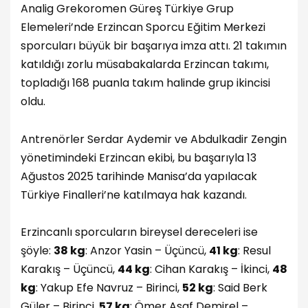
Analig Grekoromen Güreş Türkiye Grup
Elemeleri’nde Erzincan Sporcu Eğitim Merkezi
sporcuları büyük bir başarıya imza attı. 21 takımın
katıldığı zorlu müsabakalarda Erzincan takımı,
topladığı 168 puanla takım halinde grup ikincisi
oldu.
Antrenörler Serdar Aydemir ve Abdulkadir Zengin
yönetimindeki Erzincan ekibi, bu başarıyla 13
Ağustos 2025 tarihinde Manisa’da yapılacak
Türkiye Finalleri’ne katılmaya hak kazandı.
Erzincanlı sporcuların bireysel dereceleri ise
şöyle:
38 kg
: Anzor Yasin – Üçüncü,
41 kg
: Resul
Karakış – Üçüncü,
44 kg
: Cihan Karakış – İkinci,
48
kg
: Yakup Efe Navruz – Birinci,
52 kg
: Said Berk
Güler – Birinci,
57 kg
: Ömer Asaf Demirel –