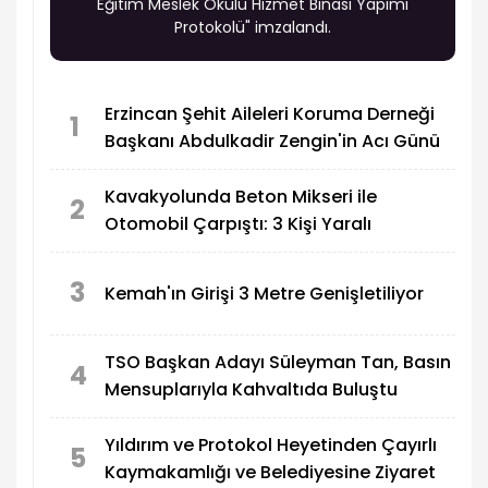
Eğitim Meslek Okulu Hizmet Binası Yapımı
Protokolü" imzalandı.
Erzincan Şehit Aileleri Koruma Derneği
1
Başkanı Abdulkadir Zengin'in Acı Günü
Kavakyolunda Beton Mikseri ile
2
Otomobil Çarpıştı: 3 Kişi Yaralı
3
Kemah'ın Girişi 3 Metre Genişletiliyor
TSO Başkan Adayı Süleyman Tan, Basın
4
Mensuplarıyla Kahvaltıda Buluştu
Yıldırım ve Protokol Heyetinden Çayırlı
5
Kaymakamlığı ve Belediyesine Ziyaret