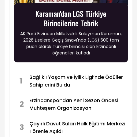
Karaman'dan LGS Türkiye
Birincilerine Tebrik
AK Parti Erzincan Milletvekili Süleyman Karaman,
2026 Liselere Geçiş Sınavı'nda (LGS) 500 tam
puan alarak Türkiye birincisi olan Erzincanlı
öğrencileri kutladı
Sağlıklı Yaşam ve İyilik Ligi’nde Ödüller
1
Sahiplerini Buldu
Erzincanspor’dan Yeni Sezon Öncesi
2
Muhteşem Organizasyon
Çayırlı Davut Sulari Halk Eğitimi Merkezi
3
Törenle Açıldı