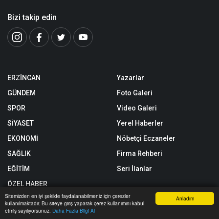
Bizi takip edin
ERZİNCAN
Yazarlar
GÜNDEM
Foto Galeri
SPOR
Video Galeri
SİYASET
Yerel Haberler
EKONOMİ
Nöbetçi Eczaneler
SAĞLIK
Firma Rehberi
EĞİTİM
Seri İlanlar
ÖZEL HABER
Sitemizden en iyi şekilde faydalanabilmeniz için çerezler
Anladım
SİZİNLE BAŞBAŞA
kullanılmaktadır. Bu siteye giriş yaparak çerez kullanımını kabul
Anasayfa
Yazarlar
Haber Ara
İhbar Hattı
Menu
etmiş sayılıyorsunuz.
Daha Fazla Bilgi Al