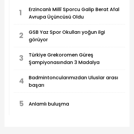
Erzincanlı Millî Sporcu Galip Berat Afal
1
Avrupa Üçüncüsü Oldu
GSB Yaz Spor Okulları yoğun ilgi
2
görüyor
Türkiye Grekoromen Güreş
3
Şampiyonasından 3 Madalya
Badmintoncularımızdan Uluslar arası
4
başarı
5
Anlamlı buluşma