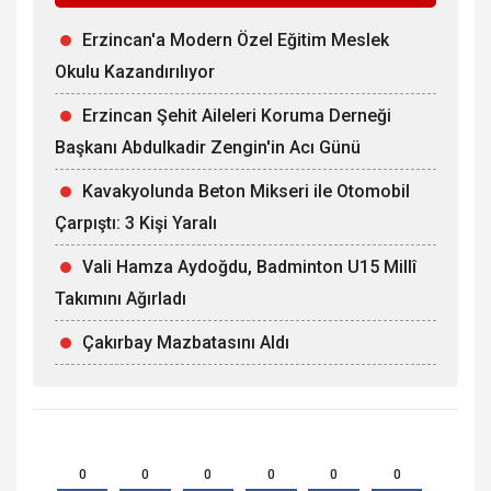
Erzincan'a Modern Özel Eğitim Meslek
Okulu Kazandırılıyor
Erzincan Şehit Aileleri Koruma Derneği
Başkanı Abdulkadir Zengin'in Acı Günü
Kavakyolunda Beton Mikseri ile Otomobil
Çarpıştı: 3 Kişi Yaralı
Vali Hamza Aydoğdu, Badminton U15 Millî
Takımını Ağırladı
Çakırbay Mazbatasını Aldı
0
0
0
0
0
0