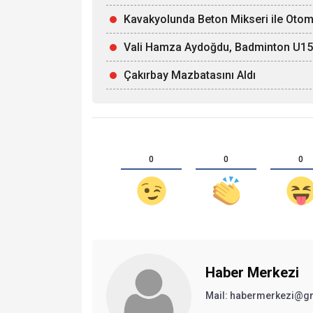
Kavakyolunda Beton Mikseri ile Otomob
Vali Hamza Aydoğdu, Badminton U15 Mi
Çakırbay Mazbatasını Aldı
0
0
0
Haber Merkezi
Mail: habermerkezi@g