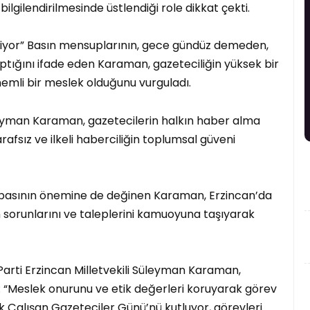
gilendirilmesinde üstlendiği role dikkat çekti.
niyor” Basın mensuplarının, gece gündüz demeden,
ptığını ifade eden Karaman, gazeteciliğin yüksek bir
nemli bir meslek olduğunu vurguladı.
leyman Karaman, gazetecilerin halkın haber alma
rafsız ve ilkeli haberciliğin toplumsal güveni
rel basının önemine de değinen Karaman, Erzincan’da
sorunlarını ve taleplerini kamuoyuna taşıyarak
Parti Erzincan Milletvekili Süleyman Karaman,
: “Meslek onurunu ve etik değerleri koruyarak görev
 Çalışan Gazeteciler Günü’nü kutluyor, görevleri