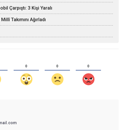
il Çarpıştı: 3 Kişi Yaralı
llî Takımını Ağırladı
0
0
0
mail.com