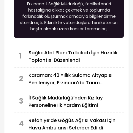
Erzincan İl Sağlık Müdürlüğü, fenilketonüri
hastalığına dikkat çekmek ve toplumda
farkındalık oluşturmak amacıyla bilgilendirme
standı açtı. Etkinlikte vatandaşlara fenilketonüri
başta olmak üzere kanser taramaları,
obeziteye bağlı kronik hastalıklar ve ruh sağlığı
okuryazarlığı konularında da bilgilendirme
yapıldı.
Sağlık Afet Planı Tatbikatı İçin Hazırlık
1
Toplantısı Düzenlendi
Karaman; 40 Yıllık Sulama Altyapısı
2
Yenileniyor, Erzincan’da Tarım
Güçleniyor
İl Sağlık Müdürlüğü’nden Kızılay
3
Personeline İlk Yardım Eğitimi
Refahiye’de Göğüs Ağrısı Vakası İçin
4
Hava Ambulansı Seferber Edildi