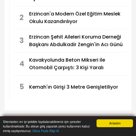
Erzincan'a Modern Özel Eğitim Meslek
2
Okulu Kazandırılıyor
Erzincan Şehit Aileleri Koruma Derneği
3
Başkanı Abdulkadir Zengin'in Acı Günü
Kavakyolunda Beton Mikseri ile
4
Otomobil Çarpıştı: 3 Kişi Yaralı
5
Kemah'ın Girişi 3 Metre Genişletiliyor
Sitemizden en iyi şekilde faydalanabilmeniz için çerezler
ANA SAYFA
GÜNDEM
Anladım
kullanılmaktadır. Bu siteye giriş yaparak çerez kullanımını kabul
Anasayfa
Yazarlar
Haber Ara
İhbar Hattı
Menu
“Huzur 24” Uygulaması Gerçekleştirildi
etmiş sayılıyorsunuz.
Daha Fazla Bilgi Al