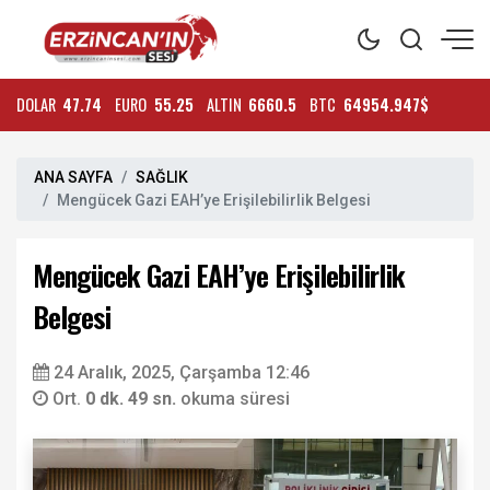
DOLAR
47.74
EURO
55.25
ALTIN
6660.5
BTC
64954.947$
ANA SAYFA
SAĞLIK
Mengücek Gazi EAH’ye Erişilebilirlik Belgesi
Mengücek Gazi EAH’ye Erişilebilirlik
Belgesi
24 Aralık, 2025, Çarşamba 12:46
Ort.
0 dk. 49 sn.
okuma süresi