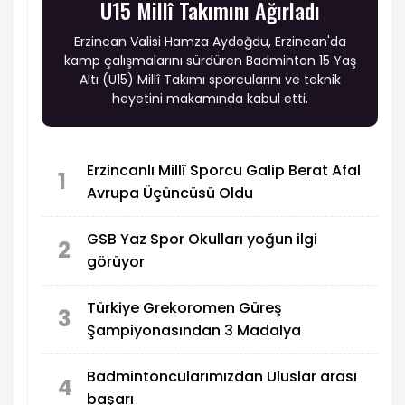
U15 Millî Takımını Ağırladı
Erzincan Valisi Hamza Aydoğdu, Erzincan'da
kamp çalışmalarını sürdüren Badminton 15 Yaş
Altı (U15) Millî Takımı sporcularını ve teknik
heyetini makamında kabul etti.
Erzincanlı Millî Sporcu Galip Berat Afal
1
Avrupa Üçüncüsü Oldu
GSB Yaz Spor Okulları yoğun ilgi
2
görüyor
Türkiye Grekoromen Güreş
3
Şampiyonasından 3 Madalya
Badmintoncularımızdan Uluslar arası
4
başarı