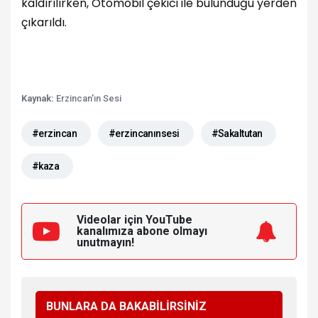
kaldırılırken, Otomobil çekici ile bulunduğu yerden
çıkarıldı.
Kaynak:
Erzincan'ın Sesi
#erzincan
#erzincanınsesi
#Sakaltutan
#kaza
Videolar için YouTube
kanalımıza
abone olmayı
unutmayın!
BUNLARA DA BAKABİLİRSİNİZ