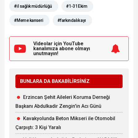
#il sağlık müdürlüğü
#1-31 Ekim
#Meme kanseri
#farkındalık ayı
Videolar için YouTube
kanalımıza
abone olmayı
unutmayın!
BUNLARA DA BAKABİLİRSİNİZ
Erzincan Şehit Aileleri Koruma Derneği
Başkanı Abdulkadir Zengin'in Acı Günü
Kavakyolunda Beton Mikseri ile Otomobil
Çarpıştı: 3 Kişi Yaralı