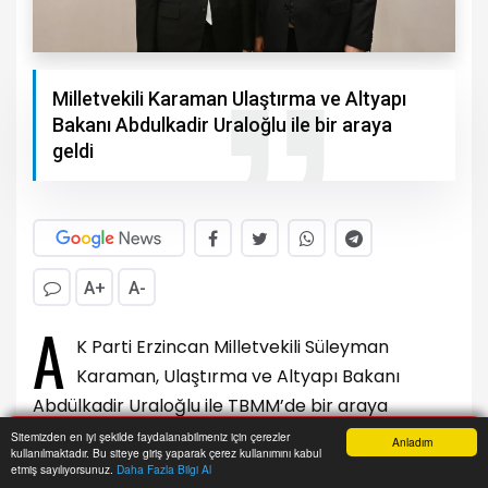
Milletvekili Karaman Ulaştırma ve Altyapı
Bakanı Abdulkadir Uraloğlu ile bir araya
geldi
A+
A-
A
K Parti Erzincan Milletvekili Süleyman
Karaman, Ulaştırma ve Altyapı Bakanı
Abdülkadir Uraloğlu ile TBMM’de bir araya
gelerek Erzincan’ın ulaşım altyapısının
Sitemizden en iyi şekilde faydalanabilmeniz için çerezler
Anladım
kullanılmaktadır. Bu siteye giriş yaparak çerez kullanımını kabul
geliştirilmesi için önemli görüşmeler
Anasayfa
Yazarlar
Haber Ara
İhbar Hattı
Menu
etmiş sayılıyorsunuz.
Daha Fazla Bilgi Al