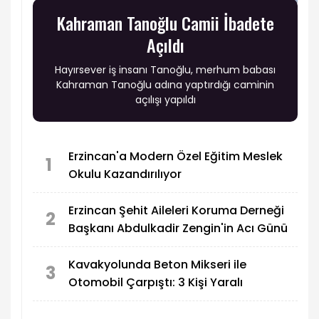
Kahraman Tanoğlu Camii İbadete
Açıldı
Hayırsever iş insanı Tanoğlu, merhum babası
Kahraman Tanoğlu adına yaptırdığı caminin
açılışı yapıldı
Erzincan'a Modern Özel Eğitim Meslek
1
Okulu Kazandırılıyor
Erzincan Şehit Aileleri Koruma Derneği
2
Başkanı Abdulkadir Zengin'in Acı Günü
Kavakyolunda Beton Mikseri ile
3
Otomobil Çarpıştı: 3 Kişi Yaralı