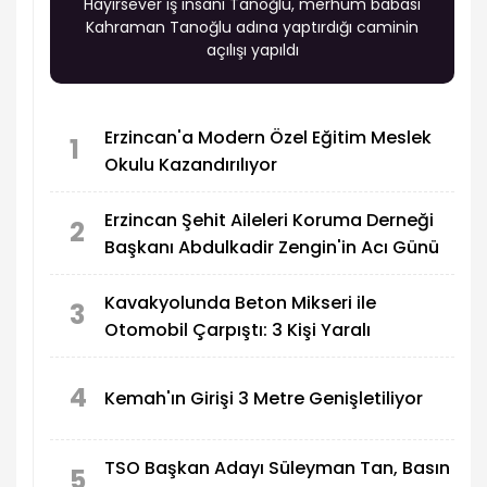
Hayırsever iş insanı Tanoğlu, merhum babası
Kahraman Tanoğlu adına yaptırdığı caminin
açılışı yapıldı
Erzincan'a Modern Özel Eğitim Meslek
1
Okulu Kazandırılıyor
Erzincan Şehit Aileleri Koruma Derneği
2
Başkanı Abdulkadir Zengin'in Acı Günü
Kavakyolunda Beton Mikseri ile
3
Otomobil Çarpıştı: 3 Kişi Yaralı
4
Kemah'ın Girişi 3 Metre Genişletiliyor
TSO Başkan Adayı Süleyman Tan, Basın
5