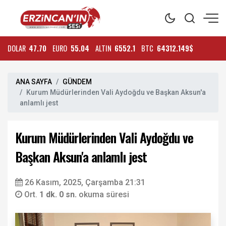
DOLAR
47.70
EURO
55.04
ALTIN
6552.1
BTC
64312.149$
ANA SAYFA
GÜNDEM
Kurum Müdürlerinden Vali Aydoğdu ve Başkan Aksun'a
anlamlı jest
Kurum Müdürlerinden Vali Aydoğdu ve
Başkan Aksun'a anlamlı jest
26 Kasım, 2025, Çarşamba 21:31
Ort.
1 dk. 0 sn.
okuma süresi