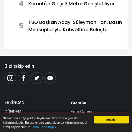
4
Kemah'ın Girişi 3 Metre Genişletiliyor
TSO Başkan Adayı Süleyman Tan, Basın
5
Mensuplarıyla Kahvaltıda Buluştu
Bizi takip edin
ERZİNCAN
Yazarlar
GÜNDEM
Foto Galeri
Sitemizden en iyi şekilde faydalanabilmeniz için çerezler
Anladım
SPOR
Video Galeri
kullanılmaktadır. Bu siteye giriş yaparak çerez kullanımını kabul
Anasayfa
Yazarlar
Haber Ara
İhbar Hattı
Menu
etmiş sayılıyorsunuz.
Daha Fazla Bilgi Al
SİYASET
Yerel Haberler