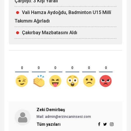
Çarpıştı: 3 Kişi Yaralı
Vali Hamza Aydoğdu, Badminton U15 Millî
Takımını Ağırladı
Çakırbay Mazbatasını Aldı
0
0
0
0
0
0
Zeki Demirbaş
Mail: admin@erzincaninsesi.com
Tüm yazıları