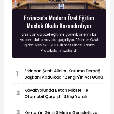
Erzincan'a Modern Özel Eğitim
Meslek Okulu Kazandırılıyor
Erzincan'da özel eğitime yönelik önemli bir
yatırım daha hayata geçiriliyor. "Sümer Özel
Eğitim Meslek Okulu Hizmet Binası Yapımı
Protokolü" imzalandı.
Erzincan Şehit Aileleri Koruma Derneği
1
Başkanı Abdulkadir Zengin'in Acı Günü
Kavakyolunda Beton Mikseri ile
2
Otomobil Çarpıştı: 3 Kişi Yaralı
3
Kemah'ın Girişi 3 Metre Genişletiliyor