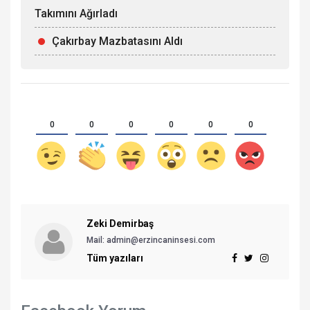
Takımını Ağırladı
Çakırbay Mazbatasını Aldı
0
0
0
0
0
0
Zeki Demirbaş
Mail: admin@erzincaninsesi.com
Tüm yazıları