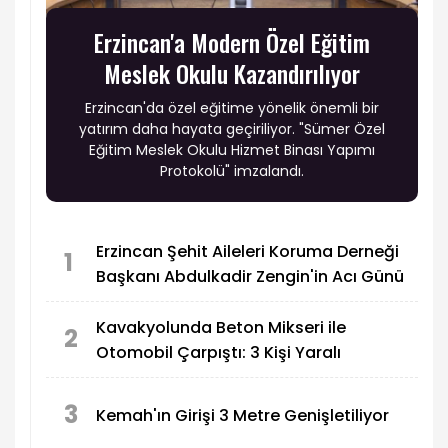
Erzincan'a Modern Özel Eğitim
Meslek Okulu Kazandırılıyor
Erzincan'da özel eğitime yönelik önemli bir
yatırım daha hayata geçiriliyor. "Sümer Özel
Eğitim Meslek Okulu Hizmet Binası Yapımı
Protokolü" imzalandı.
Erzincan Şehit Aileleri Koruma Derneği
1
Başkanı Abdulkadir Zengin'in Acı Günü
Kavakyolunda Beton Mikseri ile
2
Otomobil Çarpıştı: 3 Kişi Yaralı
3
Kemah'ın Girişi 3 Metre Genişletiliyor