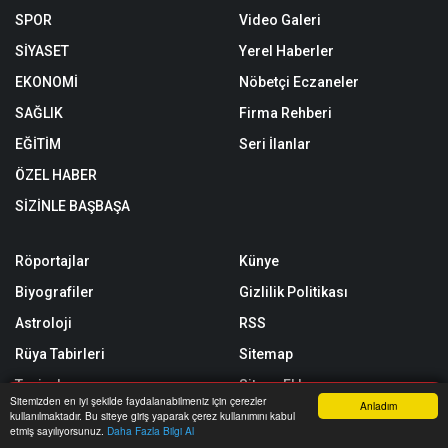
SPOR
Video Galeri
SİYASET
Yerel Haberler
EKONOMİ
Nöbetçi Eczaneler
SAĞLIK
Firma Rehberi
EĞİTİM
Seri İlanlar
ÖZEL HABER
SİZİNLE BAŞBAŞA
Röportajlar
Künye
Biyografiler
Gizlilik Politikası
Astroloji
RSS
Rüya Tabirleri
Sitemap
Taziyeler
Sitene Ekle
Sitemizden en iyi şekilde faydalanabilmeniz için çerezler
Anladım
kullanılmaktadır. Bu siteye giriş yaparak çerez kullanımını kabul
Yol Trafik Durumu
Arşiv
Anasayfa
Yazarlar
Haber Ara
İhbar Hattı
Menu
etmiş sayılıyorsunuz.
Daha Fazla Bilgi Al
İletişim