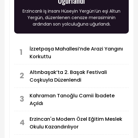
Uğurlandı
Erzincanlı iş insanı Hüseyin Yergün’ün eşi Altun
Yergün, düzenlenen cenaze merasiminin
ardından son yolculuğuna uğurlandı.
İzzetpaşa Mahallesi’nde Arazi Yangını
1
Korkuttu
Altınbaşak’ta 2. Başak Festivali
2
Coşkuyla Düzenlendi
Kahraman Tanoğlu Camii İbadete
3
Açıldı
Erzincan'a Modern Özel Eğitim Meslek
4
Okulu Kazandırılıyor