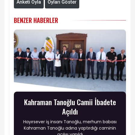
Anketi Oyla
Oyları Göster
BENZER HABERLER
Kahraman Tanoğlu Camii İbadete
Açıldı
Hayırsever iş insanı Tanoğlu, merhum babası
Kahraman Tanoğlu adına yaptırdığı caminin
açılışı yapıldı