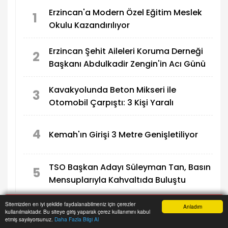
Erzincan'a Modern Özel Eğitim Meslek
1
Okulu Kazandırılıyor
Erzincan Şehit Aileleri Koruma Derneği
2
Başkanı Abdulkadir Zengin'in Acı Günü
Kavakyolunda Beton Mikseri ile
3
Otomobil Çarpıştı: 3 Kişi Yaralı
4
Kemah'ın Girişi 3 Metre Genişletiliyor
TSO Başkan Adayı Süleyman Tan, Basın
5
Mensuplarıyla Kahvaltıda Buluştu
Sitemizden en iyi şekilde faydalanabilmeniz için çerezler
Anladım
kullanılmaktadır. Bu siteye giriş yaparak çerez kullanımını kabul
Anasayfa
Yazarlar
Haber Ara
İhbar Hattı
Menu
etmiş sayılıyorsunuz.
Daha Fazla Bilgi Al