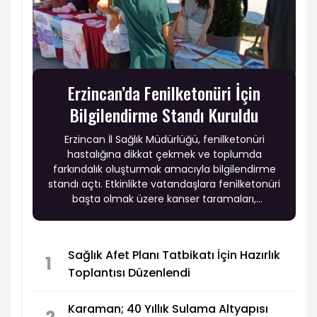
Erzincan’da Fenilketonüri İçin
Bilgilendirme Standı Kuruldu
Erzincan İl Sağlık Müdürlüğü, fenilketonüri
hastalığına dikkat çekmek ve toplumda
farkındalık oluşturmak amacıyla bilgilendirme
standı açtı. Etkinlikte vatandaşlara fenilketonüri
başta olmak üzere kanser taramaları,
obeziteye bağlı kronik hastalıklar ve ruh sağlığı
okuryazarlığı konularında da bilgilendirme
yapıldı.
Sağlık Afet Planı Tatbikatı İçin Hazırlık
1
Toplantısı Düzenlendi
Karaman; 40 Yıllık Sulama Altyapısı