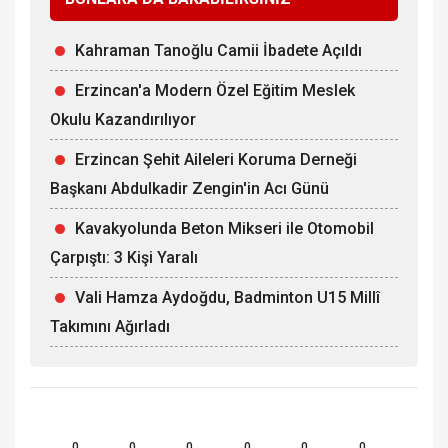
Kahraman Tanoğlu Camii İbadete Açıldı
Erzincan'a Modern Özel Eğitim Meslek
Okulu Kazandırılıyor
Erzincan Şehit Aileleri Koruma Derneği
Başkanı Abdulkadir Zengin'in Acı Günü
Kavakyolunda Beton Mikseri ile Otomobil
Çarpıştı: 3 Kişi Yaralı
Vali Hamza Aydoğdu, Badminton U15 Millî
Takımını Ağırladı
0
0
0
0
0
0