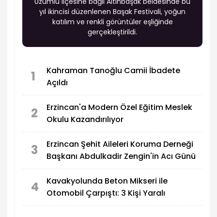
Üzümlü ilçesine bağlı Altınbaşak beldesinde bu
yıl ikincisi düzenlenen Başak Festivali, yoğun
katılım ve renkli görüntüler eşliğinde
gerçekleştirildi.
Kahraman Tanoğlu Camii İbadete
1
Açıldı
Erzincan'a Modern Özel Eğitim Meslek
2
Okulu Kazandırılıyor
Erzincan Şehit Aileleri Koruma Derneği
3
Başkanı Abdulkadir Zengin'in Acı Günü
Kavakyolunda Beton Mikseri ile
4
Otomobil Çarpıştı: 3 Kişi Yaralı