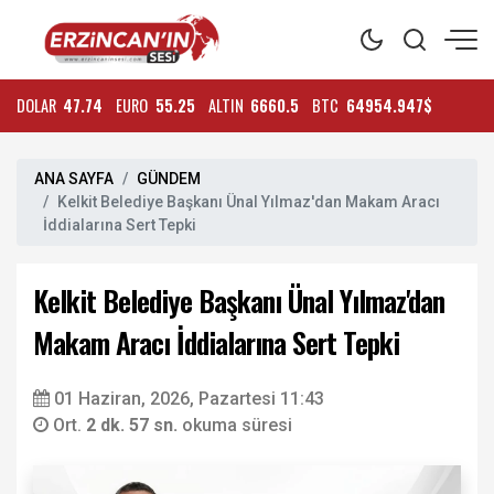
DOLAR
47.74
EURO
55.25
ALTIN
6660.5
BTC
64954.947$
ANA SAYFA
GÜNDEM
Kelkit Belediye Başkanı Ünal Yılmaz'dan Makam Aracı
İddialarına Sert Tepki
Kelkit Belediye Başkanı Ünal Yılmaz'dan
Makam Aracı İddialarına Sert Tepki
01 Haziran, 2026, Pazartesi 11:43
Ort.
2 dk. 57 sn.
okuma süresi