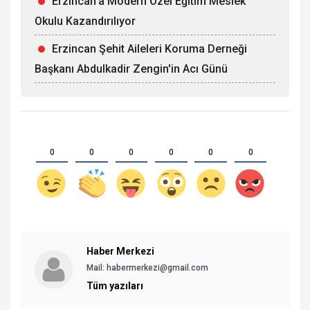
Erzincan'a Modern Özel Eğitim Meslek
Okulu Kazandırılıyor
Erzincan Şehit Aileleri Koruma Derneği
Başkanı Abdulkadir Zengin'in Acı Günü
0
0
0
0
0
0
Haber Merkezi
Mail: habermerkezi@gmail.com
Tüm yazıları