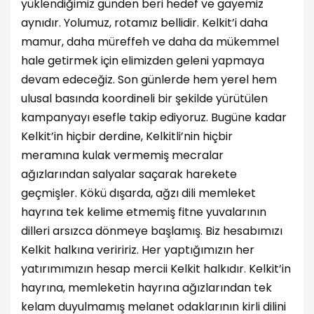
yüklendiğimiz günden beri hedef ve gayemiz
aynıdır. Yolumuz, rotamız bellidir. Kelkit’i daha
mamur, daha müreffeh ve daha da mükemmel
hale getirmek için elimizden geleni yapmaya
devam edeceğiz. Son günlerde hem yerel hem
ulusal basında koordineli bir şekilde yürütülen
kampanyayı esefle takip ediyoruz. Bugüne kadar
Kelkit’in hiçbir derdine, Kelkitli’nin hiçbir
meramına kulak vermemiş mecralar
ağızlarından salyalar saçarak harekete
geçmişler. Kökü dışarda, ağzı dili memleket
hayrına tek kelime etmemiş fitne yuvalarının
dilleri arsızca dönmeye başlamış. Biz hesabımızı
Kelkit halkına veriririz. Her yaptığımızın her
yatırımımızın hesap mercii Kelkit halkıdır. Kelkit’in
hayrına, memleketin hayrına ağızlarından tek
kelam duyulmamış melanet odaklarının kirli dilini