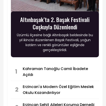
Altınbaşak’ta 2. Başak Festivali
Coşkuyla Düzenlendi
Üzümlü ilçesine bağlı Altınbaşak beldesinde bu
yıl ikincisi düzenlenen Başak Festivali, yoğun
katılım ve renkli görüntüler eşliğinde
gerçekleştirildi.
Kahraman Tanoğlu Camii İbadete
1
Açıldı
Erzincan'a Modern Özel Eğitim Meslek
2
Okulu Kazandırılıyor
Erzincan Şehit Aileleri Koruma Derneği