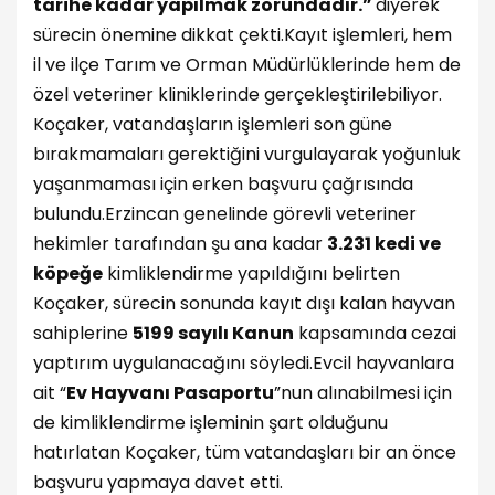
tarihe kadar yapılmak zorundadır.”
diyerek
sürecin önemine dikkat çekti.
Kayıt işlemleri, hem
il ve ilçe Tarım ve Orman Müdürlüklerinde hem de
özel veteriner kliniklerinde gerçekleştirilebiliyor.
Koçaker, vatandaşların işlemleri son güne
bırakmamaları gerektiğini vurgulayarak yoğunluk
yaşanmaması için erken başvuru çağrısında
bulundu.
Erzincan genelinde görevli veteriner
hekimler tarafından şu ana kadar
3.231 kedi ve
köpeğe
kimliklendirme yapıldığını belirten
Koçaker, sürecin sonunda kayıt dışı kalan hayvan
sahiplerine
5199 sayılı Kanun
kapsamında cezai
yaptırım uygulanacağını söyledi.
Evcil hayvanlara
ait “
Ev Hayvanı Pasaportu
”nun alınabilmesi için
de kimliklendirme işleminin şart olduğunu
hatırlatan Koçaker, tüm vatandaşları bir an önce
başvuru yapmaya davet etti.