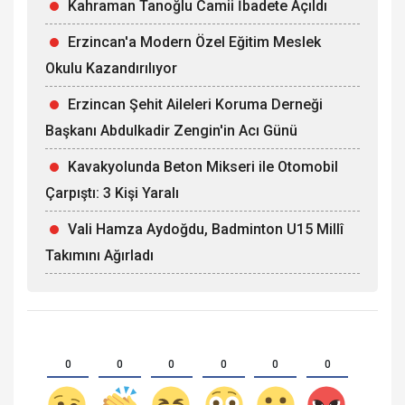
Kahraman Tanoğlu Camii İbadete Açıldı
Erzincan'a Modern Özel Eğitim Meslek
Okulu Kazandırılıyor
Erzincan Şehit Aileleri Koruma Derneği
Başkanı Abdulkadir Zengin'in Acı Günü
Kavakyolunda Beton Mikseri ile Otomobil
Çarpıştı: 3 Kişi Yaralı
Vali Hamza Aydoğdu, Badminton U15 Millî
Takımını Ağırladı
0
0
0
0
0
0