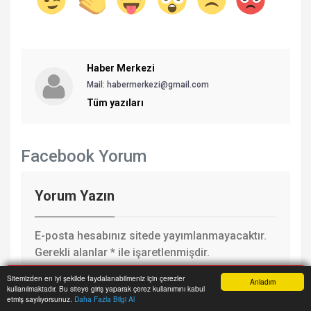
Haber Merkezi
Mail: habermerkezi@gmail.com
Tüm yazıları
Facebook Yorum
Yorum Yazın
E-posta hesabınız sitede yayımlanmayacaktır.
Gerekli alanlar
*
ile işaretlenmişdir.
Sitemizden en iyi şekilde faydalanabilmeniz için çerezler
Anladım
kullanılmaktadır. Bu siteye giriş yaparak çerez kullanımını kabul
Anasayfa
Yazarlar
Haber Ara
İhbar Hattı
Menu
etmiş sayılıyorsunuz.
Daha Fazla Bilgi Al