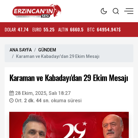
DOLAR
47.74
EURO
55.25
ALTIN
6660.5
BTC
64954.947$
ANA SAYFA
GÜNDEM
Karaman ve Kabadayı'dan 29 Ekim Mesajı
Karaman ve Kabadayı'dan 29 Ekim Mesajı
28 Ekim, 2025, Salı 18:27
Ort.
2 dk. 44 sn.
okuma süresi