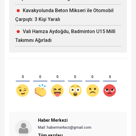
Kavakyolunda Beton Mikseri ile Otomobil
Çarpıştı: 3 Kişi Yaralı
Vali Hamza Aydoğdu, Badminton U15 Millî
Takımını Ağırladı
0
0
0
0
0
0
Haber Merkezi
Mail: habermerkezi@gmail.com
Tüm yazıları