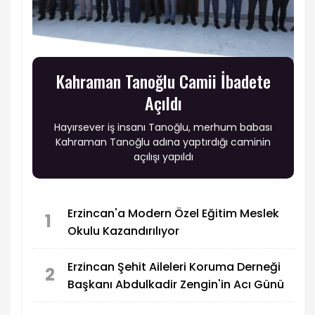
Kahraman Tanoğlu Camii İbadete
Açıldı
Hayırsever iş insanı Tanoğlu, merhum babası
Kahraman Tanoğlu adına yaptırdığı caminin
açılışı yapıldı
Erzincan'a Modern Özel Eğitim Meslek
1
Okulu Kazandırılıyor
Erzincan Şehit Aileleri Koruma Derneği
2
Başkanı Abdulkadir Zengin'in Acı Günü