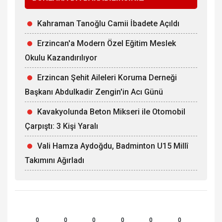
Kahraman Tanoğlu Camii İbadete Açıldı
Erzincan'a Modern Özel Eğitim Meslek
Okulu Kazandırılıyor
Erzincan Şehit Aileleri Koruma Derneği
Başkanı Abdulkadir Zengin'in Acı Günü
Kavakyolunda Beton Mikseri ile Otomobil
Çarpıştı: 3 Kişi Yaralı
Vali Hamza Aydoğdu, Badminton U15 Millî
Takımını Ağırladı
0
0
0
0
0
0