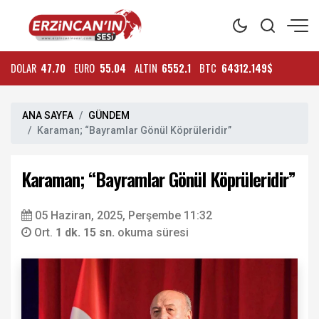
DOLAR
47.70
EURO
55.04
ALTIN
6552.1
BTC
64312.149$
ANA SAYFA
GÜNDEM
Karaman; “Bayramlar Gönül Köprüleridir”
Karaman; “Bayramlar Gönül Köprüleridir”
05 Haziran, 2025, Perşembe 11:32
Ort.
1 dk. 15 sn.
okuma süresi