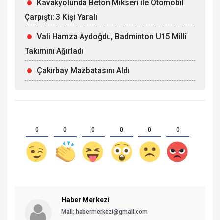
Kavakyolunda Beton Mikseri ile Otomobil
Çarpıştı: 3 Kişi Yaralı
Vali Hamza Aydoğdu, Badminton U15 Millî
Takımını Ağırladı
Çakırbay Mazbatasını Aldı
0
0
0
0
0
0
Haber Merkezi
Mail: habermerkezi@gmail.com