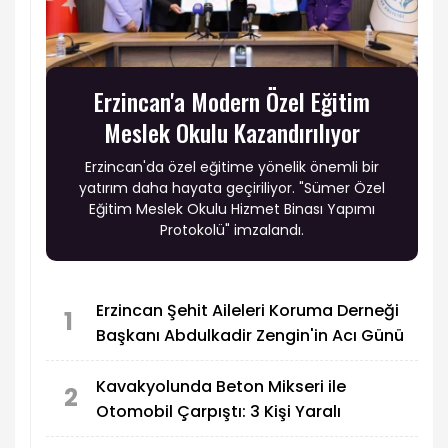
Erzincan'a Modern Özel Eğitim
Meslek Okulu Kazandırılıyor
Erzincan'da özel eğitime yönelik önemli bir
yatırım daha hayata geçiriliyor. "Sümer Özel
Eğitim Meslek Okulu Hizmet Binası Yapımı
Protokolü" imzalandı.
Erzincan Şehit Aileleri Koruma Derneği
1
Başkanı Abdulkadir Zengin'in Acı Günü
Kavakyolunda Beton Mikseri ile
2
Otomobil Çarpıştı: 3 Kişi Yaralı