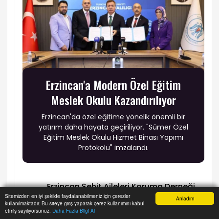
Erzincan'a Modern Özel Eğitim
Meslek Okulu Kazandırılıyor
Erzincan'da özel eğitime yönelik önemli bir
yatırım daha hayata geçiriliyor. "Sümer Özel
Eğitim Meslek Okulu Hizmet Binası Yapımı
Protokolü" imzalandı.
Erzincan Şehit Aileleri Koruma Derneği
1
Sitemizden en iyi şekilde faydalanabilmeniz için çerezler
Başkanı Abdulkadir Zengin'in Acı Günü
Anladım
kullanılmaktadır. Bu siteye giriş yaparak çerez kullanımını kabul
Anasayfa
Yazarlar
Haber Ara
İhbar Hattı
Menu
etmiş sayılıyorsunuz.
Daha Fazla Bilgi Al