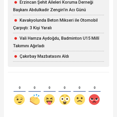
Erzincan Şehit Aileleri Koruma Derneği
Başkanı Abdulkadir Zengin'in Acı Günü
Kavakyolunda Beton Mikseri ile Otomobil
Çarpıştı: 3 Kişi Yaralı
Vali Hamza Aydoğdu, Badminton U15 Millî
Takımını Ağırladı
Çakırbay Mazbatasını Aldı
0
0
0
0
0
0