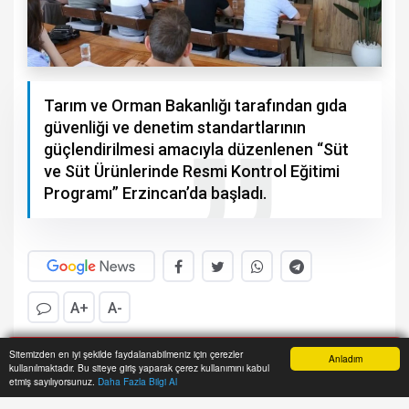
Tarım ve Orman Bakanlığı tarafından gıda
güvenliği ve denetim standartlarının
güçlendirilmesi amacıyla düzenlenen “Süt
ve Süt Ürünlerinde Resmi Kontrol Eğitimi
Programı” Erzincan’da başladı.
A+
A-
T
Sitemizden en iyi şekilde faydalanabilmeniz için çerezler
arım ve Orman Bakanlığı tarafından gıda
Anladım
kullanılmaktadır. Bu siteye giriş yaparak çerez kullanımını kabul
Anasayfa
Yazarlar
Haber Ara
İhbar Hattı
Menu
güvenliği ve denetim standartlarının
etmiş sayılıyorsunuz.
Daha Fazla Bilgi Al
güçlendirilmesi amacıyla düzenlenen “Süt ve Süt