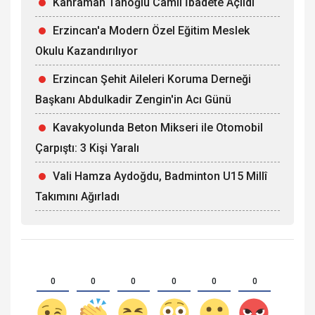
Kahraman Tanoğlu Camii İbadete Açıldı
Erzincan'a Modern Özel Eğitim Meslek
Okulu Kazandırılıyor
Erzincan Şehit Aileleri Koruma Derneği
Başkanı Abdulkadir Zengin'in Acı Günü
Kavakyolunda Beton Mikseri ile Otomobil
Çarpıştı: 3 Kişi Yaralı
Vali Hamza Aydoğdu, Badminton U15 Millî
Takımını Ağırladı
0
0
0
0
0
0