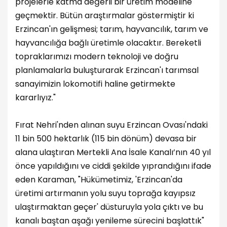
projelerle katma değerli bir üretim modeline
geçmektir. Bütün araştırmalar göstermiştir ki
Erzincan'ın gelişmesi; tarım, hayvancılık, tarım ve
hayvancılığa bağlı üretimle olacaktır. Bereketli
topraklarımızı modern teknoloji ve doğru
planlamalarla buluşturarak Erzincan'ı tarımsal
sanayimizin lokomotifi haline getirmekte
kararlıyız."
Fırat Nehri'nden alınan suyu Erzincan Ovası'ndaki
11 bin 500 hektarlık (115 bin dönüm) devasa bir
alana ulaştıran Mertekli Ana İsale Kanalı’nın 40 yıl
önce yapıldığını ve ciddi şekilde yıprandığını ifade
eden Karaman, "Hükümetimiz, 'Erzincan'da
üretimi artırmanın yolu suyu toprağa kayıpsız
ulaştırmaktan geçer' düsturuyla yola çıktı ve bu
kanalı baştan aşağı yenileme sürecini başlattık"