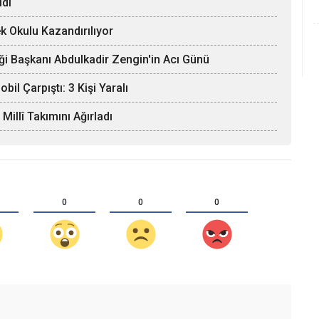
ldı
k Okulu Kazandırılıyor
ği Başkanı Abdulkadir Zengin'in Acı Günü
il Çarpıştı: 3 Kişi Yaralı
llî Takımını Ağırladı
0
0
0