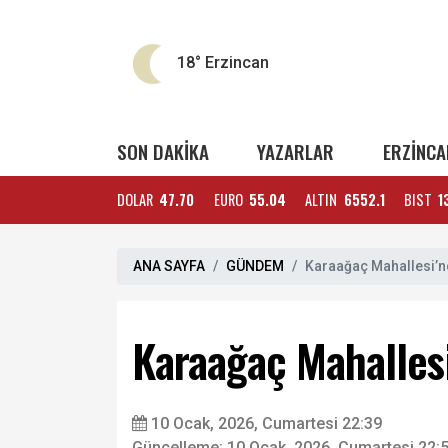
18°
Erzincan
SON DAKİKA
YAZARLAR
ERZİNCA
DOLAR
47.70
EURO
55.04
ALTIN
6552.1
BIST
1
ANA SAYFA
GÜNDEM
Karaağaç Mahallesi’nd
Karaağaç Mahallesi
10 Ocak, 2026, Cumartesi 22:39
Güncelleme: 10 Ocak, 2026, Cumartesi 22: