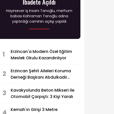
İbadete Açıldı
Hayırsever iş insanı Tanoğlu, merhum
babası Kahraman Tanoğlu adına
yaptırdığı caminin açılışı yapıldı
Erzincan'a Modern Özel Eğitim
1
Meslek Okulu Kazandırılıyor
Erzincan Şehit Aileleri Koruma
2
Derneği Başkanı Abdulkadir
Zengin'in Acı Günü
Kavakyolunda Beton Mikseri ile
3
Otomobil Çarpıştı: 3 Kişi Yaralı
Kemah'ın Girişi 3 Metre
4