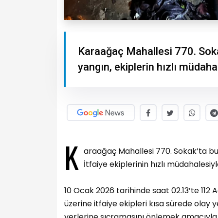
Karaağaç Mahallesi 770. Sokak
yangın, ekiplerin hızlı müda
K
araağaç Mahallesi 770. Sokak’ta bul
İtfaiye ekiplerinin hızlı müdahales
10 Ocak 2026 tarihinde saat 02.13’te 112 A
üzerine itfaiye ekipleri kısa sürede olay y
yerlerine sıçramasını önlemek amacıyla g