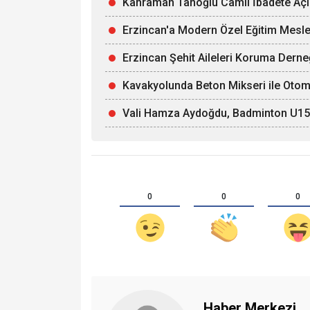
Kahraman Tanoğlu Camii İbadete Açı
Erzincan'a Modern Özel Eğitim Mesle
Erzincan Şehit Aileleri Koruma Derne
Kavakyolunda Beton Mikseri ile Otomob
Vali Hamza Aydoğdu, Badminton U15 Mi
0
0
0
Haber Merkezi