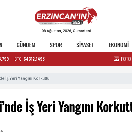
08 Ağustos, 2026, Cumartesi
N
GÜNDEM
SPOR
SİYASET
EKONOMİ
FOTO
3.799
BTC
64312.149$
e İş Yeri Yangını Korkuttu
’nde İş Yeri Yangını Korkut
56