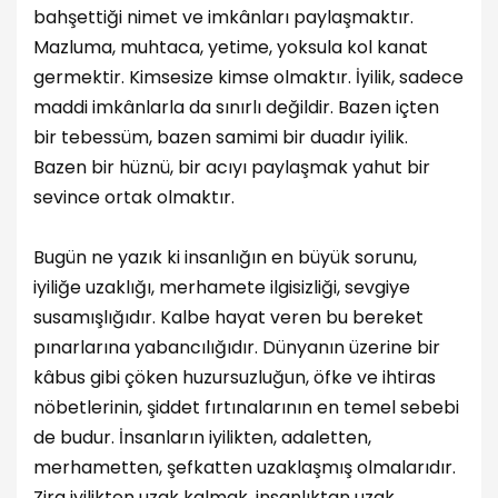
bahşettiği nimet ve imkânları paylaşmaktır.
Mazluma, muhtaca, yetime, yoksula kol kanat
germektir. Kimsesize kimse olmaktır. İyilik, sadece
maddi imkânlarla da sınırlı değildir. Bazen içten
bir tebessüm, bazen samimi bir duadır iyilik.
Bazen bir hüznü, bir acıyı paylaşmak yahut bir
sevince ortak olmaktır.
Bugün ne yazık ki insanlığın en büyük sorunu,
iyiliğe uzaklığı, merhamete ilgisizliği, sevgiye
susamışlığıdır. Kalbe hayat veren bu bereket
pınarlarına yabancılığıdır. Dünyanın üzerine bir
kâbus gibi çöken huzursuzluğun, öfke ve ihtiras
nöbetlerinin, şiddet fırtınalarının en temel sebebi
de budur. İnsanların iyilikten, adaletten,
merhametten, şefkatten uzaklaşmış olmalarıdır.
Zira iyilikten uzak kalmak, insanlıktan uzak