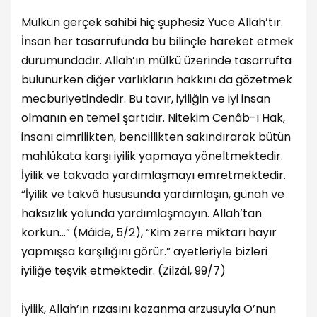
Mülkün gerçek sahibi hiç şüphesiz Yüce Allah’tır.
İnsan her tasarrufunda bu bilinçle hareket etmek
durumundadır. Allah’ın mülkü üzerinde tasarrufta
bulunurken diğer varlıkların hakkını da gözetmek
mecburiyetindedir. Bu tavır, iyiliğin ve iyi insan
olmanın en temel şartıdır. Nitekim Cenâb-ı Hak,
insanı cimrilikten, bencillikten sakındırarak bütün
mahlûkata karşı iyilik yapmaya yöneltmektedir.
İyilik ve takvada yardımlaşmayı emretmektedir.
“İyilik ve takvâ hususunda yardımlaşın, günah ve
haksızlık yolunda yardımlaşmayın. Allah’tan
korkun…” (Mâide, 5/2), “Kim zerre miktarı hayır
yapmışsa karşılığını görür.” ayetleriyle bizleri
iyiliğe teşvik etmektedir. (Zilzâl, 99/7)
İyilik, Allah’ın rızasını kazanma arzusuyla O’nun