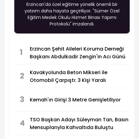
Erzincan'da özel eğitime yönelik önemli bir
yatırım daha hayata geçiriliyor. "Sümer Özel
Eğitim Meslek Okulu Hizmet Binası Yapımı
Protokolü" imzalandı.
Erzincan Şehit Aileleri Koruma Derneği
1
Başkanı Abdulkadir Zengin'in Acı Günü
Kavakyolunda Beton Mikseri ile
2
Otomobil Çarpıştı: 3 Kişi Yaralı
3
Kemah'ın Girişi 3 Metre Genişletiliyor
TSO Başkan Adayı Süleyman Tan, Basın
4
Mensuplarıyla Kahvaltıda Buluştu