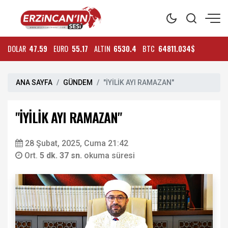
DOLAR
47.59
EURO
55.17
ALTIN
6530.4
BTC
64811.034$
ANA SAYFA
GÜNDEM
"İYİLİK AYI RAMAZAN"
"İYİLİK AYI RAMAZAN"
28 Şubat, 2025, Cuma 21:42
Ort.
5 dk. 37 sn.
okuma süresi