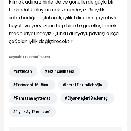
kılmak adına zihinlerde ve gönüllerde güçlü bir
farkındalık oluşturmak zorundayız. Bir iyilik
seferberliği başlatarak, iyilik bilinci ve gayretiyle
hayatı ve yeryüzünü hep birlikte güzelleştirmek
mecburiyetindeyiz. Çünkü dünyayı, paylaşıldıkça
çoğalan iyilik değiştirecektir.
Kaynak:
Erzincan'ın Sesi
#Erzincan
#erzincaninsesi
#Erzincan İl Müftüsü
#İsmail Fakirullahoğlu
#Ramazan ayı teması
#Diyanet İşleri Başkanlığı
#“İyilik Ayı Ramazan”