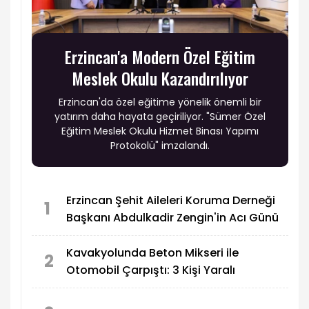
Erzincan'a Modern Özel Eğitim
Meslek Okulu Kazandırılıyor
Erzincan'da özel eğitime yönelik önemli bir
yatırım daha hayata geçiriliyor. "Sümer Özel
Eğitim Meslek Okulu Hizmet Binası Yapımı
Protokolü" imzalandı.
Erzincan Şehit Aileleri Koruma Derneği
1
Başkanı Abdulkadir Zengin'in Acı Günü
Kavakyolunda Beton Mikseri ile
2
Otomobil Çarpıştı: 3 Kişi Yaralı