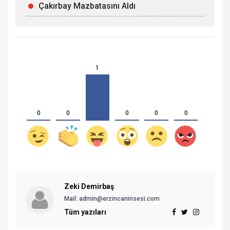
Çakırbay Mazbatasını Aldı
1
0
0
0
0
0
Zeki Demirbaş
Mail: admin@erzincaninsesi.com
Tüm yazıları