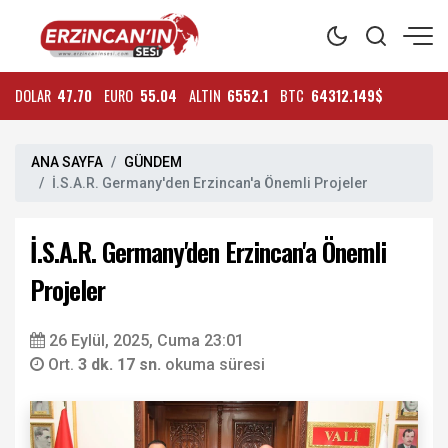
DOLAR
47.70
EURO
55.04
ALTIN
6552.1
BTC
64312.149$
ANA SAYFA
GÜNDEM
İ.S.A.R. Germany'den Erzincan'a Önemli Projeler
İ.S.A.R. Germany'den Erzincan'a Önemli
Projeler
26 Eylül, 2025, Cuma 23:01
Ort.
3 dk. 17 sn.
okuma süresi