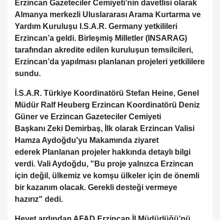
Erzincan Gazeteciler Cemiyeti’nin davetlisi olarak
Almanya merkezli Uluslararası Arama Kurtarma ve
Yardım Kuruluşu I.S.A.R. Germany yetkilileri
Erzincan’a geldi. Birleşmiş Milletler (INSARAG)
tarafından akredite edilen kuruluşun temsilcileri,
Erzincan’da yapılması planlanan projeleri yetkililere
sundu.
İ.S.A.R. Türkiye Koordinatörü Stefan Heine, Genel
Müdür Ralf Heuberg Erzincan Koordinatörü Deniz
Güner ve Erzincan Gazeteciler Cemiyeti
Başkanı Zeki Demirbaş, İlk olarak Erzincan Valisi
Hamza Aydoğdu'yu Makamında ziyaret
ederek Planlanan projeler hakkında detaylı bilgi
verdi. Vali Aydoğdu, "Bu proje yalnızca Erzincan
için değil, ülkemiz ve komşu ülkeler için de önemli
bir kazanım olacak. Gerekli desteği vermeye
hazırız" dedi.
Heyet ardından AFAD Erzincan İl Müdürlüğü’nü