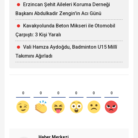
Erzincan Şehit Aileleri Koruma Derneği
Başkanı Abdulkadir Zengin'in Acı Günü
Kavakyolunda Beton Mikseri ile Otomobil
Çarpıştı: 3 Kişi Yaralı
Vali Hamza Aydoğdu, Badminton U15 Millî
Takımını Ağırladı
0
0
0
0
0
0
Haber Merkezi