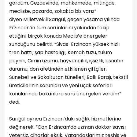
gördüm. Cezaevinde, mahkemede, mitingde,
mecliste, pazarda, sokakta biz varız”
diyen Milletvekili Sarıgül, geçen yasama yılında
Erzincan’ın tüm sorunlarını yakından takip
ettiğini, birçok konuda Meclis’e önergeler
sunduğunu belirtti. “Sivas-Erzincan yüksek hızlı
tren hattı, şap hastalığı, Kemah tuzu, tulum
peyniri, Cimin üzümü, hayvancılık, işsizlik, esnafın
durumu, don afetinden etkilenen çiftçiler,
Sünebeli ve Sakaltutan tünelleri, Ballı Barajı, tekstil
üreticilerinin sorunları ve yeni uçak seferleri
konularında bakanlara soru önergeleri verdim”
dedi.
Sarıgül ayrıca Erzincan’daki sağlık hizmetlerine
değinerek, “Can Erzincan’da uzman doktor sayısı
yetersiz, cihazlar eksik. Vatandaşlarımız teşhis ve