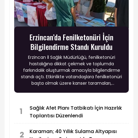
Erzincan’da Fenilketonüri İçin
Bilgilendirme Standı Kuruldu
Erzincan İl Sağlık Müdürlüğü, fenilketonüri
hastalığına dikkat çekmek ve toplumda
farkındalık oluşturmak amacıyla bilgilendirme
standı açtı. Etkinlikte vatandaşlara fenilketonüri
başta olmak üzere kanser taramaları,
obeziteye bağlı kronik hastalıklar ve ruh sağlığı
okuryazarlığı konularında da bilgilendirme
yapıldı.
Sağlık Afet Planı Tatbikatı İçin Hazırlık
1
Toplantısı Düzenlendi
Karaman; 40 Yıllık Sulama Altyapısı
2