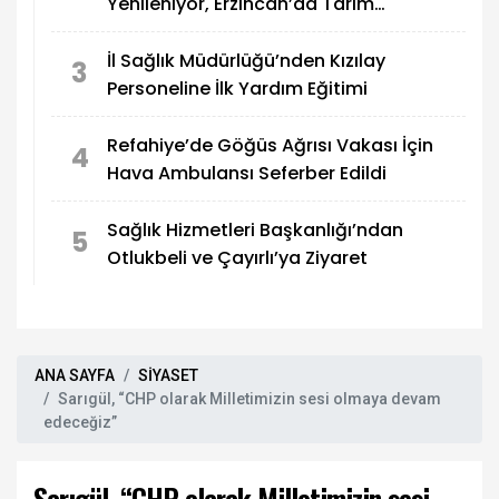
Yenileniyor, Erzincan’da Tarım
Güçleniyor
İl Sağlık Müdürlüğü’nden Kızılay
3
Personeline İlk Yardım Eğitimi
Refahiye’de Göğüs Ağrısı Vakası İçin
4
Hava Ambulansı Seferber Edildi
Sağlık Hizmetleri Başkanlığı’ndan
5
Otlukbeli ve Çayırlı’ya Ziyaret
ANA SAYFA
SİYASET
Sarıgül, “CHP olarak Milletimizin sesi olmaya devam
edeceğiz”
Sarıgül, “CHP olarak Milletimizin sesi