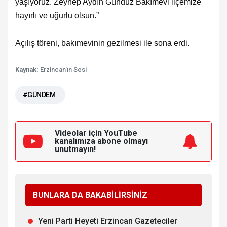
yaşıyoruz. Zeynep Aydın Gündüz Bakımevi ilçemize
hayırlı ve uğurlu olsun.”
Açılış töreni, bakımevinin gezilmesi i
le sona erdi.
Kaynak:
Erzincan'ın Sesi
#GÜNDEM
Videolar için YouTube
kanalımıza
abone olmayı
unutmayın!
BUNLARA DA BAKABİLİRSİNİZ
Yeni Parti Heyeti Erzincan Gazeteciler