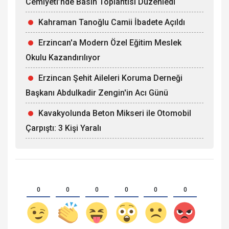
Cemiyeti’nde Basın Toplantısı Düzenledi
Kahraman Tanoğlu Camii İbadete Açıldı
Erzincan'a Modern Özel Eğitim Meslek
Okulu Kazandırılıyor
Erzincan Şehit Aileleri Koruma Derneği
Başkanı Abdulkadir Zengin'in Acı Günü
Kavakyolunda Beton Mikseri ile Otomobil
Çarpıştı: 3 Kişi Yaralı
0
0
0
0
0
0