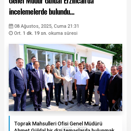
Genel Müdür Güldal Erzincan’da
incelemelerde bulundu…
08 Ağustos, 2025, Cuma 21:31
Ort.
1 dk. 19 sn.
okuma süresi
Toprak Mahsulleri Ofisi Genel Müdürü
Ahmet Güldal bir dizi temaslarda bulunmak