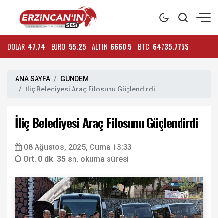
DOLAR
47.74
EURO
55.25
ALTIN
6660.5
BTC
64735.775$
ANA SAYFA
GÜNDEM
İliç Belediyesi Araç Filosunu Güçlendirdi
İliç Belediyesi Araç Filosunu Güçlendirdi
08 Ağustos, 2025, Cuma 13:33
Ort.
0 dk. 35 sn.
okuma süresi