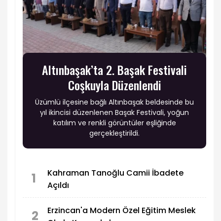
Altınbaşak’ta 2. Başak Festivali
Coşkuyla Düzenlendi
Üzümlü ilçesine bağlı Altınbaşak beldesinde bu
yıl ikincisi düzenlenen Başak Festivali, yoğun
katılım ve renkli görüntüler eşliğinde
gerçekleştirildi.
Kahraman Tanoğlu Camii İbadete
1
Açıldı
Erzincan'a Modern Özel Eğitim Meslek
2