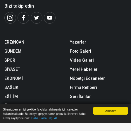
Bizi takip edin
ERZİNCAN
Yazarlar
GÜNDEM
Foto Galeri
SPOR
Video Galeri
SİYASET
Yerel Haberler
EKONOMİ
Nöbetçi Eczaneler
SAĞLIK
Firma Rehberi
EĞİTİM
Seri İlanlar
ÖZEL HABER
Sitemizden en iyi şekilde faydalanabilmeniz için çerezler
Anladım
kullanılmaktadır. Bu siteye giriş yaparak çerez kullanımını kabul
SİZİNLE BAŞBAŞA
Anasayfa
Yazarlar
Haber Ara
İhbar Hattı
Menu
etmiş sayılıyorsunuz.
Daha Fazla Bilgi Al
Röportajlar
Künye