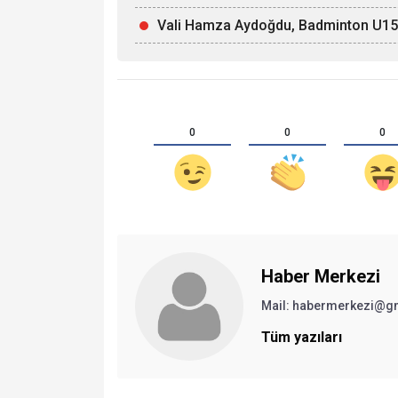
Vali Hamza Aydoğdu, Badminton U15 Mi
0
0
0
Haber Merkezi
Mail: habermerkezi@g
Tüm yazıları