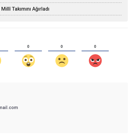
llî Takımını Ağırladı
0
0
0
mail.com