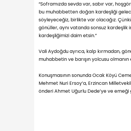
“Soframızda sevda var, sabır var, hoşgörü
bu muhabbetten doğan kardeşliği geleceğe
söyleyeceğiz, birlikte var olacağız. Çün
gönüller, aynı vatanda sonsuz kardeşlik in
kardeşliğimizi daim etsin.”
Vali Aydoğdu ayrıca, kalp kırmadan, gön
muhabbetin ve barışın yolcusu olmanın e
Konuşmasının sonunda Ocak Köyü Cemevi
Mehmet Nuri Ersoy’a, Erzincan Milletvek
önderi Ahmet Uğurlu Dede’ye ve emeği g