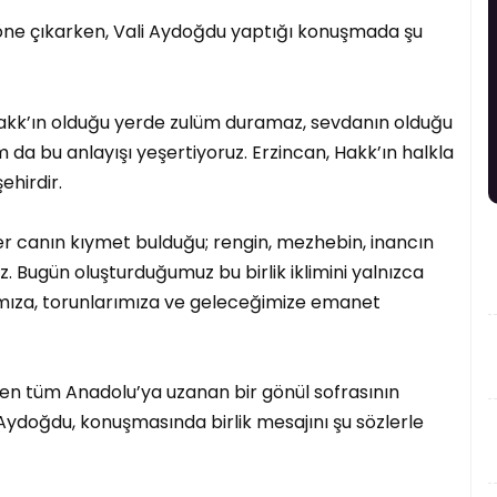
 öne çıkarken, Vali Aydoğdu yaptığı konuşmada şu
 Hakk’ın olduğu yerde zulüm duramaz, sevdanın olduğu
 da bu anlayışı yeşertiyoruz. Erzincan, Hakk’ın halkla
ehirdir.
her canın kıymet bulduğu; rengin, mezhebin, inancın
iz. Bugün oluşturduğumuz bu birlik iklimini yalnızca
rımıza, torunlarımıza ve geleceğimize emanet
en tüm Anadolu’ya uzanan bir gönül sofrasının
i Aydoğdu, konuşmasında birlik mesajını şu sözlerle