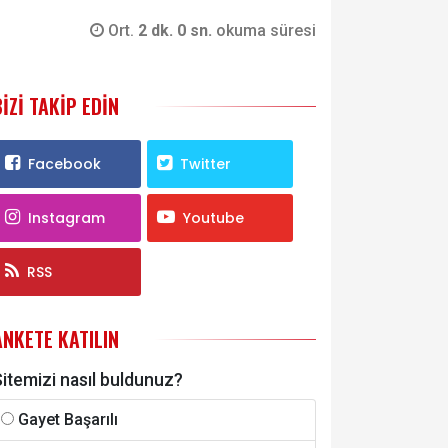
Ort.
2 dk. 0 sn.
okuma süresi
BIZI TAKIP EDIN
Facebook
Twitter
Instagram
Youtube
RSS
ANKETE KATILIN
itemizi nasıl buldunuz?
Gayet Başarılı