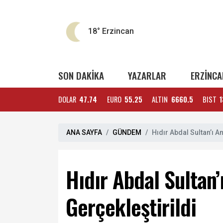
18°
Erzincan
SON DAKİKA
YAZARLAR
ERZİNCA
DOLAR
47.74
EURO
55.25
ALTIN
6660.5
BIST
1
ANA SAYFA
GÜNDEM
Hıdır Abdal Sultan’ı 
Hıdır Abdal Sultan
Gerçekleştirildi