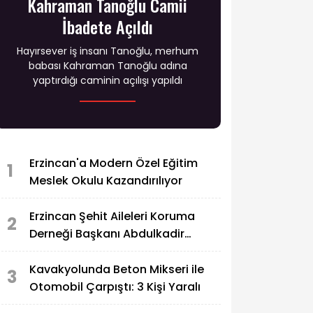
Kahraman Tanoğlu Camii
İbadete Açıldı
Hayırsever iş insanı Tanoğlu, merhum
babası Kahraman Tanoğlu adına
yaptırdığı caminin açılışı yapıldı
Erzincan'a Modern Özel Eğitim
1
Meslek Okulu Kazandırılıyor
Erzincan Şehit Aileleri Koruma
2
Derneği Başkanı Abdulkadir
Zengin'in Acı Günü
Kavakyolunda Beton Mikseri ile
3
Otomobil Çarpıştı: 3 Kişi Yaralı