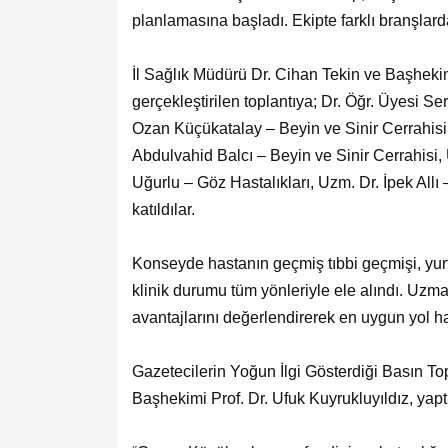
planlamasına başladı. Ekipte farklı branşlard
İl Sağlık Müdürü Dr. Cihan Tekin ve Başhekim
gerçekleştirilen toplantıya;
Dr. Öğr. Üyesi S
Ozan Küçükatalay – Beyin ve Sinir Cerrahisi
Abdulvahid Balcı – Beyin ve Sinir Cerrahisi,
Uğurlu – Göz Hastalıkları,
Uzm. Dr. İpek Allı 
katıldılar.
Konseyde hastanın geçmiş tıbbi geçmişi, yurt
klinik durumu tüm yönleriyle ele alındı. Uzmanl
avantajlarını değerlendirerek en uygun yol har
Gazetecilerin Yoğun İlgi Gösterdiği Basın T
Başhekimi Prof. Dr. Ufuk Kuyrukluyıldız, yaptı