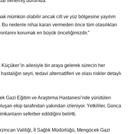
adar ilerlemiş durumda.
mak mümkün olabilir ancak cilt ve yüz bölgesine yayılım
. Bu nedenle nihai kararı vermeden önce tüm olasılıkları
onlarını korumak en büyük önceliğimizdir.”
üçüker’in ailesiyle bir araya gelerek sürecin her
stalığın seyri, tedavi alternatifleri ve olası riskler detaylı
cek Gazi Eğitim ve Araştırma Hastanesi’nde yürütülen
uşan ekip tarafından yakından izleniyor. Yetkililer, Gonca
kanların seferber edildiğini belirtti.
rzincan Valiliği, İl Sağlık Müdürlüğü, Mengücek Gazi