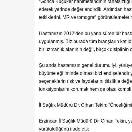
“Gonca Küçüker hanımefendinin rahatsızlığı 
ederek yerinde değerlendirdik. Ardından hast
tetkiklerini, MR ve tomografi görüntülemeleri
Hastamızın 2012’den bu yana süren bir hastalık
uygulanmış. Biz burada tüm branşların katıld
bir uzmanlık alanının değil, birçok disiplinin 
Şu anda hastamızın genel durumu iyi; yürüyeb
büyüme eğiliminde olması bizi endişelendiriy
seçeneklerin risk ve faydalarını titizlikle d
fonksiyonlarını korumak hem de olası komplik
İl Sağlık Müdürü Dr. Cihan Tekin: “Önceliğ
Erzincan İl Sağlık Müdürü Dr. Cihan Tekin, ya
yürütüldüğünü ifade etti: