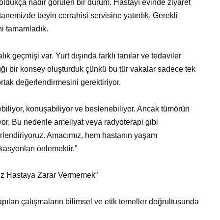
oldukça nadir görülen bir durum. Hastayı evinde ziyaret
anemizde beyin cerrahisi servisine yatırdık. Gerekli
ni tamamladık.
 geçmişi var. Yurt dışında farklı tanılar ve tedaviler
ığı bir konsey oluşturduk çünkü bu tür vakalar sadece tek
ortak değerlendirmesini gerektiriyor.
iliyor, konuşabiliyor ve beslenebiliyor. Ancak tümörün
or. Bu nedenle ameliyat veya radyoterapi gibi
eğerlendiriyoruz. Amacımız, hem hastanın yaşam
asyonları önlemektir.”
imiz Hastaya Zarar Vermemek”
pılan çalışmaların bilimsel ve etik temeller doğrultusunda