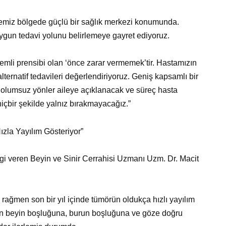
emiz bölgede güçlü bir sağlık merkezi konumunda.
ygun tedavi yolunu belirlemeye gayret ediyoruz.
nemli prensibi olan ‘önce zarar vermemek’tir. Hastamızın
ternatif tedavileri değerlendiriyoruz. Geniş kapsamlı bir
e olumsuz yönler aileye açıklanacak ve süreç hasta
hiçbir şekilde yalnız bırakmayacağız.”
ızla Yayılım Gösteriyor”
i veren Beyin ve Sinir Cerrahisi Uzmanı Uzm. Dr. Macit
rağmen son bir yıl içinde tümörün oldukça hızlı yayılım
dan beyin boşluğuna, burun boşluğuna ve göze doğru