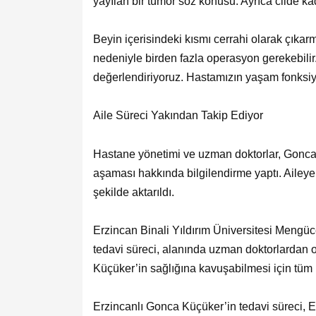
yayılan bir tümör söz konusu. Ayrıca cilde k
Beyin içerisindeki kısmı cerrahi olarak çıkar
nedeniyle birden fazla operasyon gerekebilir
değerlendiriyoruz. Hastamızın yaşam fonksiy
Aile Süreci Yakından Takip Ediyor
Hastane yönetimi ve uzman doktorlar, Gonca K
aşaması hakkında bilgilendirme yaptı. Aileye ha
şekilde aktarıldı.
Erzincan Binali Yıldırım Üniversitesi Mengü
tedavi süreci, alanında uzman doktorlardan ol
Küçüker’in sağlığına kavuşabilmesi için tüm im
Erzincanlı Gonca Küçüker’in tedavi süreci, E