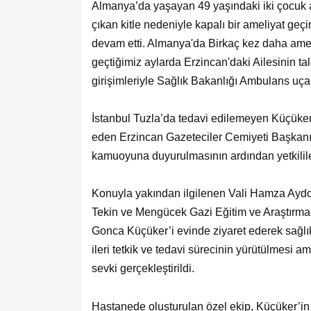
Almanya’da yaşayan 49 yaşındaki iki çocuk 
çıkan kitle nedeniyle kapalı bir ameliyat ge
devam etti. Almanya'da Birkaç kez daha ame
geçtiğimiz aylarda Erzincan'daki Ailesinin t
girişimleriyle Sağlık Bakanlığı Ambulans uçak
İstanbul Tuzla’da tedavi edilemeyen Küçüker, 
eden Erzincan Gazeteciler Cemiyeti Başkan
kamuoyuna duyurulmasının ardından yetkilile
Konuyla yakından ilgilenen Vali Hamza Aydoğ
Tekin ve Mengücek Gazi Eğitim ve Araştırma 
Gonca Küçüker’i evinde ziyaret ederek sağlık
ileri tetkik ve tedavi sürecinin yürütülmesi
sevki gerçekleştirildi.
Hastanede oluşturulan özel ekip, Küçüker’in 