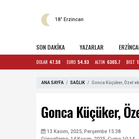
18°
Erzincan
SON DAKİKA
YAZARLAR
ERZİNCA
DOLAR
47.58
EURO
54.93
ALTIN
6365.7
BIST
1
ANA SAYFA
SAĞLIK
Gonca Küçüker, Özel eki
Gonca Küçüker, Özel
13 Kasım, 2025, Perşembe 15:38
Güncelleme: 14 Kasım, 2025, Cuma 10:14