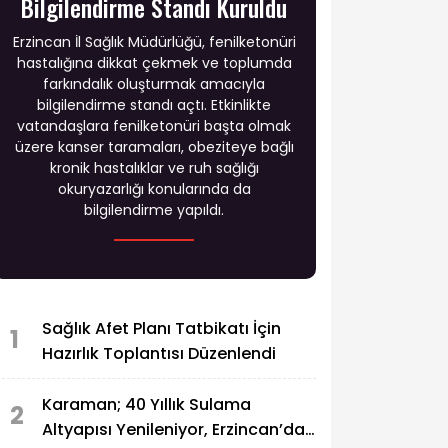
Bilgilendirme Standı Kuruldu
Erzincan İl Sağlık Müdürlüğü, fenilketonüri
hastalığına dikkat çekmek ve toplumda
farkındalık oluşturmak amacıyla
bilgilendirme standı açtı. Etkinlikte
vatandaşlara fenilketonüri başta olmak
üzere kanser taramaları, obeziteye bağlı
kronik hastalıklar ve ruh sağlığı
okuryazarlığı konularında da
bilgilendirme yapıldı.
Sağlık Afet Planı Tatbikatı İçin
1
Hazırlık Toplantısı Düzenlendi
Karaman; 40 Yıllık Sulama
2
Altyapısı Yenileniyor, Erzincan’da