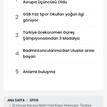
Avrupa Üçüncüsü Oldu
GSB Yaz Spor Okulları yoğun ilgi
2
görüyor
Türkiye Grekoromen Güreş
3
Şampiyonasından 3 Madalya
Badmintoncularımızdan Uluslar arası
4
başarı
5
Anlamlı buluşma
ANA SAYFA
SPOR
Erzincan Karasu Nehri’nde Kano Heyecanı: Türkiye