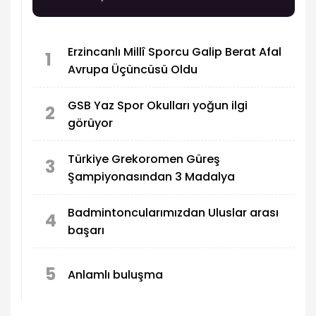
Erzincanlı Millî Sporcu Galip Berat Afal
1
Avrupa Üçüncüsü Oldu
GSB Yaz Spor Okulları yoğun ilgi
2
görüyor
Türkiye Grekoromen Güreş
3
Şampiyonasından 3 Madalya
Badmintoncularımızdan Uluslar arası
4
başarı
5
Anlamlı buluşma