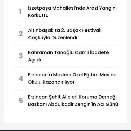
İzzetpaşa Mahallesi’nde Arazi Yangını
1
Korkuttu
Altınbaşak’ta 2. Başak Festivali
2
Coşkuyla Düzenlendi
Kahraman Tanoğlu Camii İbadete
3
Açıldı
Erzincan'a Modern Özel Eğitim Meslek
4
Okulu Kazandırılıyor
Erzincan Şehit Aileleri Koruma Derneği
5
Başkanı Abdulkadir Zengin'in Acı Günü