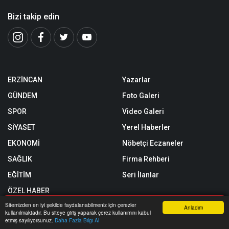
Bizi takip edin
ERZİNCAN
Yazarlar
GÜNDEM
Foto Galeri
SPOR
Video Galeri
SİYASET
Yerel Haberler
EKONOMİ
Nöbetçi Eczaneler
SAĞLIK
Firma Rehberi
EĞİTİM
Seri İlanlar
ÖZEL HABER
Sitemizden en iyi şekilde faydalanabilmeniz için çerezler
SİZİNLE BAŞBAŞA
Anladım
kullanılmaktadır. Bu siteye giriş yaparak çerez kullanımını kabul
Anasayfa
Yazarlar
Haber Ara
İhbar Hattı
Menu
etmiş sayılıyorsunuz.
Daha Fazla Bilgi Al