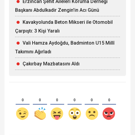
Erzincan Şehit Aileleri Koruma Derneği
Başkanı Abdulkadir Zengin'in Acı Günü
Kavakyolunda Beton Mikseri ile Otomobil
Çarpıştı: 3 Kişi Yaralı
Vali Hamza Aydoğdu, Badminton U15 Millî
Takımını Ağırladı
Çakırbay Mazbatasını Aldı
0
0
0
0
0
0