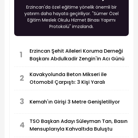
Erzincan'da özel eğitime yönelik önemli bir
yatırım daha hayata geçiriliyor. "Sümer Özel
Eğitim Meslek Okulu Hizmet Binası Yapımı
Protokolü" imzalandı.
Erzincan Şehit Aileleri Koruma Derneği
1
Başkanı Abdulkadir Zengin'in Acı Günü
Kavakyolunda Beton Mikseri ile
2
Otomobil Çarpıştı: 3 Kişi Yaralı
3
Kemah'ın Girişi 3 Metre Genişletiliyor
TSO Başkan Adayı Süleyman Tan, Basın
4
Mensuplarıyla Kahvaltıda Buluştu