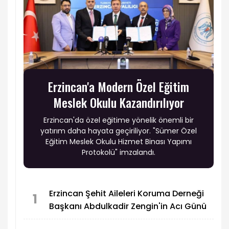
Erzincan'a Modern Özel Eğitim
Meslek Okulu Kazandırılıyor
Erzincan'da özel eğitime yönelik önemli bir
yatırım daha hayata geçiriliyor. "Sümer Özel
Eğitim Meslek Okulu Hizmet Binası Yapımı
Protokolü" imzalandı.
Erzincan Şehit Aileleri Koruma Derneği
1
Başkanı Abdulkadir Zengin'in Acı Günü