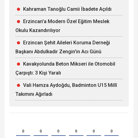
Kahraman Tanoğlu Camii İbadete Açıldı
Erzincan'a Modern Özel Eğitim Meslek
Okulu Kazandırılıyor
Erzincan Şehit Aileleri Koruma Derneği
Başkanı Abdulkadir Zengin'in Acı Günü
Kavakyolunda Beton Mikseri ile Otomobil
Çarpıştı: 3 Kişi Yaralı
Vali Hamza Aydoğdu, Badminton U15 Millî
Takımını Ağırladı
0
0
0
0
0
0