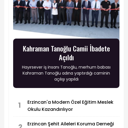
Kahraman Tanoğlu Camii İbadete
Açıldı
Hayırsever iş insanı Tanoğlu, merhum babası
Kahraman Tanoğlu adına yaptırdığı caminin
açılışı yapıldı
Erzincan'a Modern Özel Eğitim Meslek
1
Okulu Kazandırılıyor
Erzincan Şehit Aileleri Koruma Derneği
2