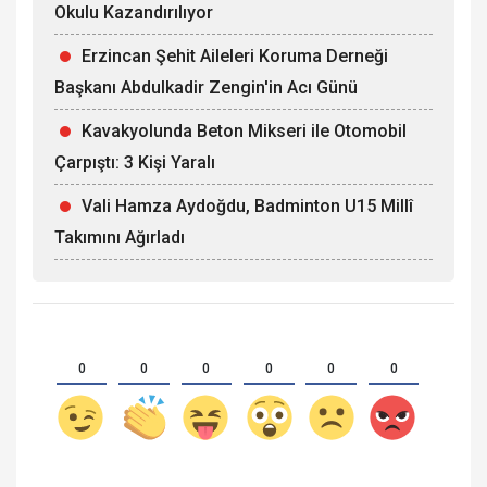
Okulu Kazandırılıyor
Erzincan Şehit Aileleri Koruma Derneği
Başkanı Abdulkadir Zengin'in Acı Günü
Kavakyolunda Beton Mikseri ile Otomobil
Çarpıştı: 3 Kişi Yaralı
Vali Hamza Aydoğdu, Badminton U15 Millî
Takımını Ağırladı
0
0
0
0
0
0