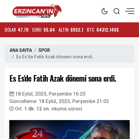
DOLAR
47.70
EURO
55.04
ALTIN
6552.1
BTC
64312.149$
ANA SAYFA
SPOR
Es Es'de Fatih Azak dönemi sona erdi.
Es Es'de Fatih Azak dönemi sona erdi.
18 Eylül, 2025, Perşembe 16:20
Güncelleme: 18 Eylül, 2025, Perşembe 21:03
Ort.
1 dk. 12 sn.
okuma süresi