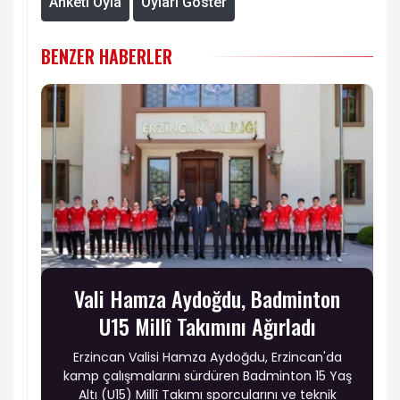
Anketi Oyla
Oyları Göster
BENZER HABERLER
Vali Hamza Aydoğdu, Badminton
U15 Millî Takımını Ağırladı
Erzincan Valisi Hamza Aydoğdu, Erzincan'da
kamp çalışmalarını sürdüren Badminton 15 Yaş
Altı (U15) Millî Takımı sporcularını ve teknik