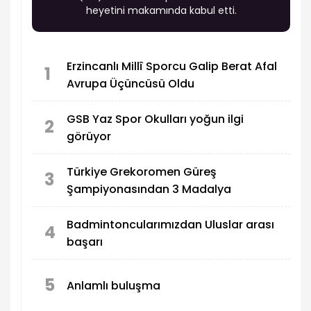
heyetini makamında kabul etti.
Erzincanlı Millî Sporcu Galip Berat Afal
1
Avrupa Üçüncüsü Oldu
GSB Yaz Spor Okulları yoğun ilgi
2
görüyor
Türkiye Grekoromen Güreş
3
Şampiyonasından 3 Madalya
Badmintoncularımızdan Uluslar arası
4
başarı
5
Anlamlı buluşma