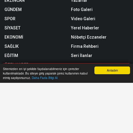
ERZİNCAN
Yazarlar
GÜNDEM
Foto Galeri
SPOR
Video Galeri
SİYASET
Yerel Haberler
EKONOMİ
Nöbetçi Eczaneler
SAĞLIK
Firma Rehberi
EĞİTİM
Seri İlanlar
ÖZEL HABER
Sitemizden en iyi şekilde faydalanabilmeniz için çerezler
Anladım
kullanılmaktadır. Bu siteye giriş yaparak çerez kullanımını kabul
SİZİNLE BAŞBAŞA
Anasayfa
Yazarlar
Haber Ara
İhbar Hattı
Menu
etmiş sayılıyorsunuz.
Daha Fazla Bilgi Al
Röportajlar
Künye
Biyografiler
Gizlilik Politikası
Astroloji
RSS
Rüya Tabirleri
Sitemap
Taziyeler
Sitene Ekle