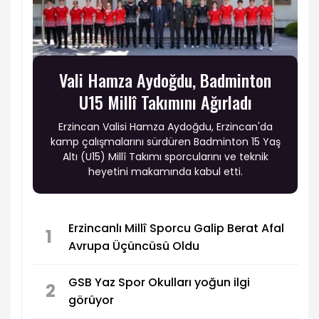
Vali Hamza Aydoğdu, Badminton
U15 Millî Takımını Ağırladı
Erzincan Valisi Hamza Aydoğdu, Erzincan'da
kamp çalışmalarını sürdüren Badminton 15 Yaş
Altı (U15) Millî Takımı sporcularını ve teknik
heyetini makamında kabul etti.
Erzincanlı Millî Sporcu Galip Berat Afal
1
Avrupa Üçüncüsü Oldu
GSB Yaz Spor Okulları yoğun ilgi
2
görüyor