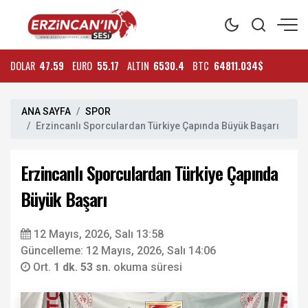
DOLAR
47.59
EURO
55.17
ALTIN
6530.4
BTC
64811.034$
ANA SAYFA
SPOR
Erzincanlı Sporculardan Türkiye Çapında Büyük Başarı
Erzincanlı Sporculardan Türkiye Çapında
Büyük Başarı
12 Mayıs, 2026, Salı 13:58
Güncelleme: 12 Mayıs, 2026, Salı 14:06
Ort.
1 dk. 53 sn.
okuma süresi