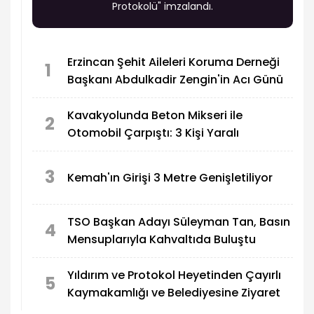
Protokolü" imzalandı.
Erzincan Şehit Aileleri Koruma Derneği
1
Başkanı Abdulkadir Zengin'in Acı Günü
Kavakyolunda Beton Mikseri ile
2
Otomobil Çarpıştı: 3 Kişi Yaralı
3
Kemah'ın Girişi 3 Metre Genişletiliyor
TSO Başkan Adayı Süleyman Tan, Basın
4
Mensuplarıyla Kahvaltıda Buluştu
Yıldırım ve Protokol Heyetinden Çayırlı
5
Kaymakamlığı ve Belediyesine Ziyaret