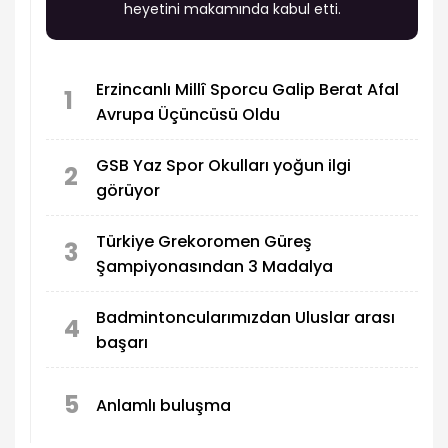
heyetini makamında kabul etti.
Erzincanlı Millî Sporcu Galip Berat Afal
1
Avrupa Üçüncüsü Oldu
GSB Yaz Spor Okulları yoğun ilgi
2
görüyor
Türkiye Grekoromen Güreş
3
Şampiyonasından 3 Madalya
Badmintoncularımızdan Uluslar arası
4
başarı
5
Anlamlı buluşma