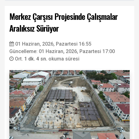
Merkez Çarşısı Projesinde Çalışmalar
Aralıksız Sürüyor
01 Haziran, 2026, Pazartesi 16:55
Güncelleme: 01 Haziran, 2026, Pazartesi 17:00
Ort.
1 dk. 4 sn.
okuma süresi