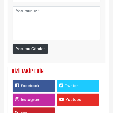
Yorumu Gönder
BIZI TAKIP EDIN
Facebook
Twitter
Instagram
Youtube