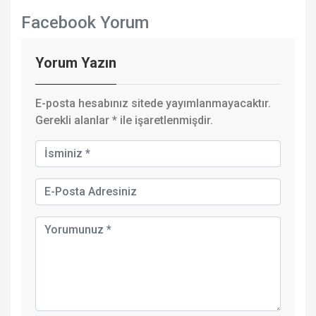
Facebook Yorum
Yorum Yazın
E-posta hesabınız sitede yayımlanmayacaktır.
Gerekli alanlar
*
ile işaretlenmişdir.