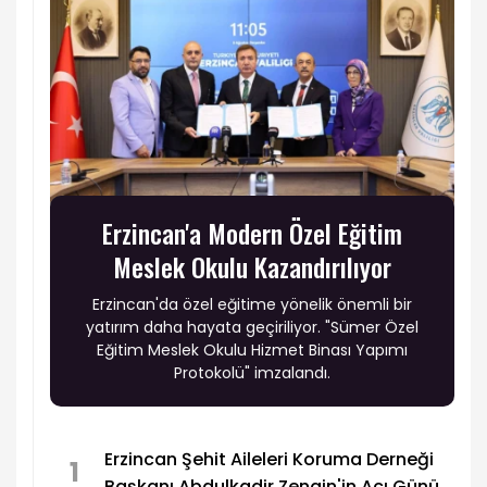
Erzincan'a Modern Özel Eğitim
Meslek Okulu Kazandırılıyor
Erzincan'da özel eğitime yönelik önemli bir
yatırım daha hayata geçiriliyor. "Sümer Özel
Eğitim Meslek Okulu Hizmet Binası Yapımı
Protokolü" imzalandı.
Erzincan Şehit Aileleri Koruma Derneği
1
Başkanı Abdulkadir Zengin'in Acı Günü