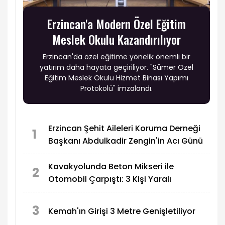
Erzincan'a Modern Özel Eğitim
Meslek Okulu Kazandırılıyor
Erzincan'da özel eğitime yönelik önemli bir
yatırım daha hayata geçiriliyor. "Sümer Özel
Eğitim Meslek Okulu Hizmet Binası Yapımı
Protokolü" imzalandı.
Erzincan Şehit Aileleri Koruma Derneği
1
Başkanı Abdulkadir Zengin'in Acı Günü
Kavakyolunda Beton Mikseri ile
2
Otomobil Çarpıştı: 3 Kişi Yaralı
3
Kemah'ın Girişi 3 Metre Genişletiliyor