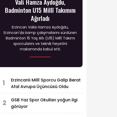
Vali Hamza Aydoğdu,
Badminton U15 Millî Takımını
Ağırladı
Erzincan Valisi Hamza Aydoğdu,
Erzincan'da kamp çalışmalarını sürdüren
Badminton 15 Yaş Altı (U15) Millî Takımı
sporcularını ve teknik heyetini
makamında kabul etti.
Erzincanlı Millî Sporcu Galip Berat
1
Afal Avrupa Üçüncüsü Oldu
GSB Yaz Spor Okulları yoğun ilgi
2
görüyor