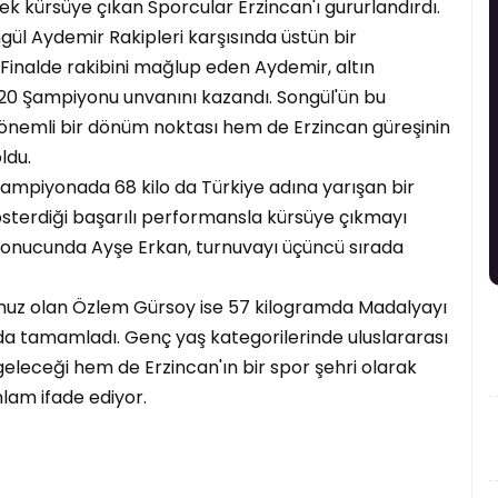
k kürsüye çıkan Sporcular Erzincan'ı gururlandırdı.
l Aydemir Rakipleri karşısında üstün bir
 Finalde rakibini mağlup eden Aydemir, altın
U20 Şampiyonu unvanını kazandı. Songül'ün bu
önemli bir dönüm noktası hem de Erzincan güreşinin
ldu.
 şampiyonada 68 kilo da Türkiye adına yarışan bir
österdiği başarılı performansla kürsüye çıkmayı
onucunda Ayşe Erkan, turnuvayı üçüncü sırada
umuz olan Özlem Gürsoy ise 57 kilogramda Madalyayı
rada tamamladı. Genç yaş kategorilerinde uluslararası
geleceği hem de Erzincan'ın bir spor şehri olarak
lam ifade ediyor.