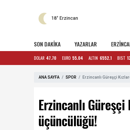
18°
Erzincan
SON DAKİKA
YAZARLAR
ERZİNCA
DOLAR
47.70
EURO
55.04
ALTIN
6552.1
BIST
1
ANA SAYFA
SPOR
Erzincanlı Güreşçi Kızla
Erzincanlı Güreşçi
üçüncülüğü!