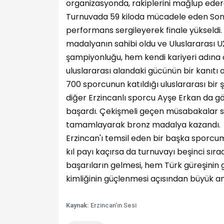
organizasyonda, rakiplerini mağlup edere
Turnuvada 59 kiloda mücadele eden Songü
performans sergileyerek finale yükseldi.
madalyanın sahibi oldu ve Uluslararası 
şampiyonluğu, hem kendi kariyeri adına 
uluslararası alandaki gücünün bir kanıtı o
700 sporcunun katıldığı uluslararası bir
diğer Erzincanlı sporcu Ayşe Erkan da g
başardı. Çekişmeli geçen müsabakalar s
tamamlayarak bronz madalya kazandı.
Erzincan'ı temsil eden bir başka sporc
kıl payı kaçırsa da turnuvayı beşinci sı
başarıların gelmesi, hem Türk güreşinin 
kimliğinin güçlenmesi açısından büyük an
Kaynak:
Erzincan'ın Sesi