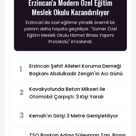
Erzincan'a Modern Özel Eğitim
Meslek Okulu Kazandırılıyor
Erzincan'da özel eğitime yönelik önemli bir
yatırım daha hayata geçiriliyor. "Sümer Özel
Eğitim Meslek Okulu Hizmet Binası Yapımı
Protokolü" imzalandı.
Erzincan Şehit Aileleri Koruma Derneği
1
Başkanı Abdulkadir Zengin'in Acı Günü
Kavakyolunda Beton Mikseri ile
2
Otomobil Çarpıştı: 3 Kişi Yaralı
3
Kemah'ın Girişi 3 Metre Genişletiliyor
TSO Başkan Adayı Süleyman Tan, Basın