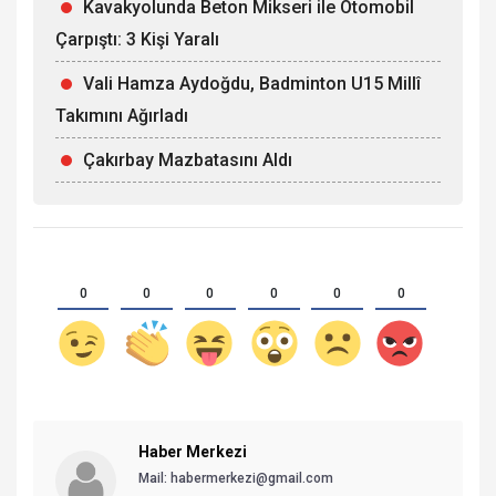
Kavakyolunda Beton Mikseri ile Otomobil
Çarpıştı: 3 Kişi Yaralı
Vali Hamza Aydoğdu, Badminton U15 Millî
Takımını Ağırladı
Çakırbay Mazbatasını Aldı
0
0
0
0
0
0
Haber Merkezi
Mail: habermerkezi@gmail.com