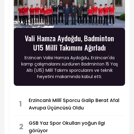
Vali Hamza Aydoğdu, Badminton
U15 Millî Takımını Ağırladı
Erzincan Valisi Hamza Aydoğdu, Erzincan'da
kamp çalışmalarını sürdüren Badminton 15 Yaş
Altı (U15) Millî Takımı sporcularını ve teknik
heyetini makamında kabul etti.
Erzincanlı Millî Sporcu Galip Berat Afal
1
Avrupa Üçüncüsü Oldu
GSB Yaz Spor Okulları yoğun ilgi
2
görüyor