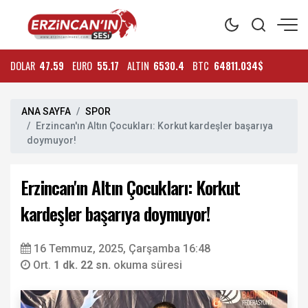
DOLAR
47.59
EURO
55.17
ALTIN
6530.4
BTC
64811.034$
ANA SAYFA
SPOR
Erzincan'ın Altın Çocukları: Korkut kardeşler başarıya
doymuyor!
Erzincan'ın Altın Çocukları: Korkut
kardeşler başarıya doymuyor!
16 Temmuz, 2025, Çarşamba 16:48
Ort.
1 dk. 22 sn.
okuma süresi