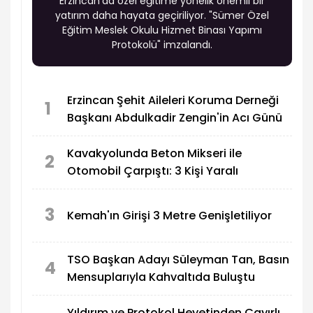
Erzincan'da özel eğitime yönelik önemli bir
yatırım daha hayata geçiriliyor. "Sümer Özel
Eğitim Meslek Okulu Hizmet Binası Yapımı
Protokolü" imzalandı.
Erzincan Şehit Aileleri Koruma Derneği
1
Başkanı Abdulkadir Zengin'in Acı Günü
Kavakyolunda Beton Mikseri ile
2
Otomobil Çarpıştı: 3 Kişi Yaralı
3
Kemah'ın Girişi 3 Metre Genişletiliyor
TSO Başkan Adayı Süleyman Tan, Basın
4
Mensuplarıyla Kahvaltıda Buluştu
Yıldırım ve Protokol Heyetinden Çayırlı