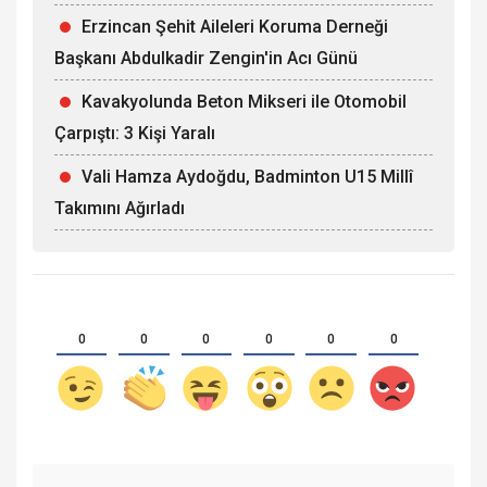
Erzincan Şehit Aileleri Koruma Derneği
Başkanı Abdulkadir Zengin'in Acı Günü
Kavakyolunda Beton Mikseri ile Otomobil
Çarpıştı: 3 Kişi Yaralı
Vali Hamza Aydoğdu, Badminton U15 Millî
Takımını Ağırladı
0
0
0
0
0
0