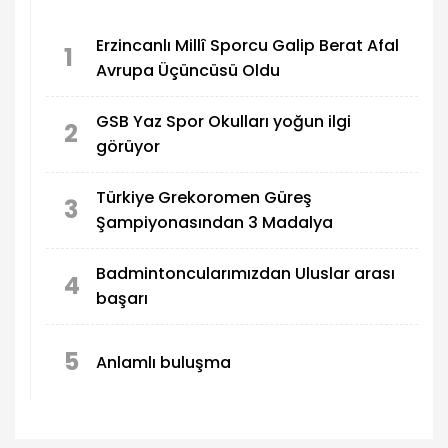
Erzincanlı Millî Sporcu Galip Berat Afal
1
Avrupa Üçüncüsü Oldu
GSB Yaz Spor Okulları yoğun ilgi
2
görüyor
Türkiye Grekoromen Güreş
3
Şampiyonasından 3 Madalya
Badmintoncularımızdan Uluslar arası
4
başarı
5
Anlamlı buluşma