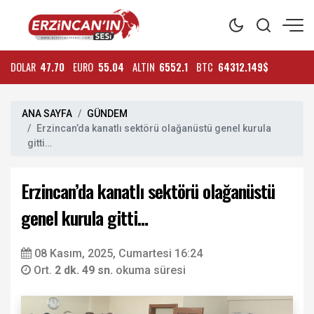
DOLAR
47.70
EURO
55.04
ALTIN
6552.1
BTC
64312.149$
ANA SAYFA
GÜNDEM
Erzincan’da kanatlı sektörü olağanüstü genel kurula
gitti…
Erzincan’da kanatlı sektörü olağanüstü
genel kurula gitti…
08 Kasım, 2025, Cumartesi 16:24
Ort.
2 dk. 49 sn.
okuma süresi