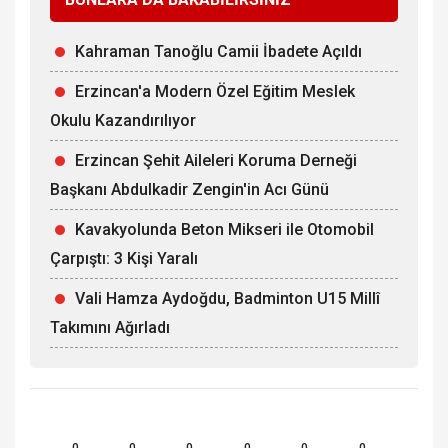
Kahraman Tanoğlu Camii İbadete Açıldı
Erzincan'a Modern Özel Eğitim Meslek
Okulu Kazandırılıyor
Erzincan Şehit Aileleri Koruma Derneği
Başkanı Abdulkadir Zengin'in Acı Günü
Kavakyolunda Beton Mikseri ile Otomobil
Çarpıştı: 3 Kişi Yaralı
Vali Hamza Aydoğdu, Badminton U15 Millî
Takımını Ağırladı
0
0
0
0
0
0