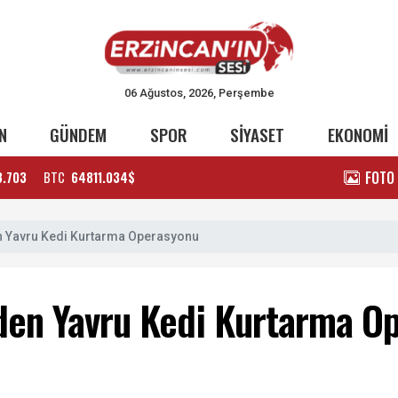
06 Ağustos, 2026, Perşembe
N
GÜNDEM
SPOR
SİYASET
EKONOMİ
FOTO
3.703
BTC
64811.034$
en Yavru Kedi Kurtarma Operasyonu
nden Yavru Kedi Kurtarma O