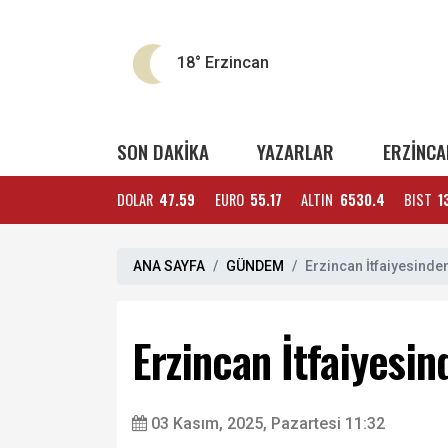
18°
Erzincan
SON DAKİKA
YAZARLAR
ERZİNCA
DOLAR
47.59
EURO
55.17
ALTIN
6530.4
BIST
1
ANA SAYFA
GÜNDEM
Erzincan İtfaiyesind
Erzincan İtfaiyesi
03 Kasım, 2025, Pazartesi 11:32