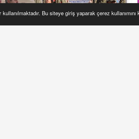
r kullanılmaktadır. Bu siteye giriş yaparak çerez kullanımını
S
m Tugay Komutanlığı’nda Bedelli Er