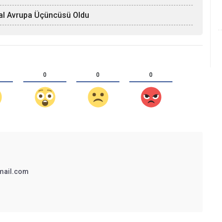
Afal Avrupa Üçüncüsü Oldu
0
0
0
mail.com