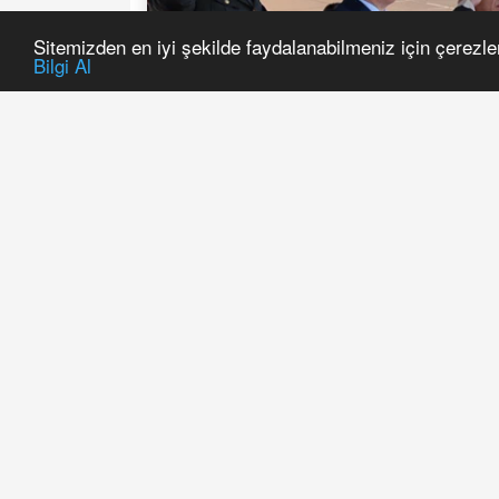
Sitemizden en iyi şekilde faydalanabilmeniz için çerezle
Bilgi Al
59’uncu Havan ve Topçu Eğiti
Ant İçme Töreni düzenlendi.