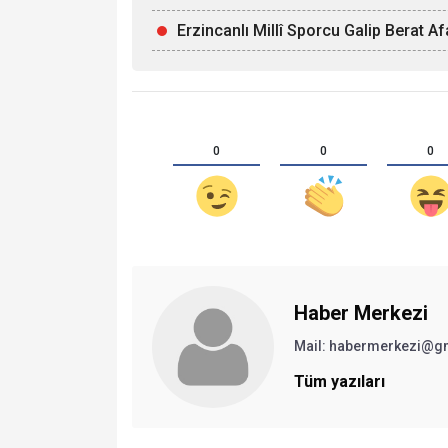
Erzincanlı Millî Sporcu Galip Berat 
0
0
0
Haber Merkezi
Mail: habermerkezi@g
Tüm yazıları