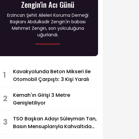
Zengin'in Acı Günü
Erzincan Şehit Aileleri Koruma Derneği
Başkanı Abdulkadir Zengin'in babası
Mehmet Zengin, son yolculuğuna
uğurlandı.
Kavakyolunda Beton Mikseri ile
1
Otomobil Çarpıştı: 3 Kişi Yaralı
Kemah'ın Girişi 3 Metre
2
Genişletiliyor
TSO Başkan Adayı Süleyman Tan,
3
Basın Mensuplarıyla Kahvaltıda
Buluştu